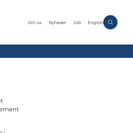
Om os
Nyheder
Job
English
t
lement
s i