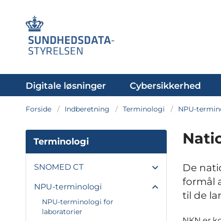
Digitale løsninger
Cybersikkerhed
Forside
Indberetning
Terminologi
NPU-termin
Nati
Terminologi
De nati
SNOMED CT
formål 
NPU-terminologi
til de l
NPU-terminologi for
laboratorier
NKN er ko