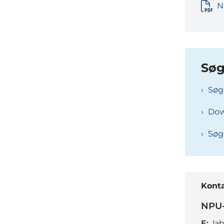
N
Søg
Søg
Dow
Søg
Kont
NPU-
E:
la