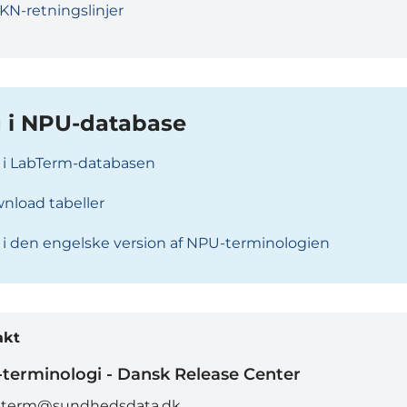
KN-retningslinjer
 i NPU-database
 i LabTerm-databasen
nload tabeller
 i den engelske version af NPU-terminologien
akt
terminologi - Dansk Release Center
bterm@sundhedsdata.dk