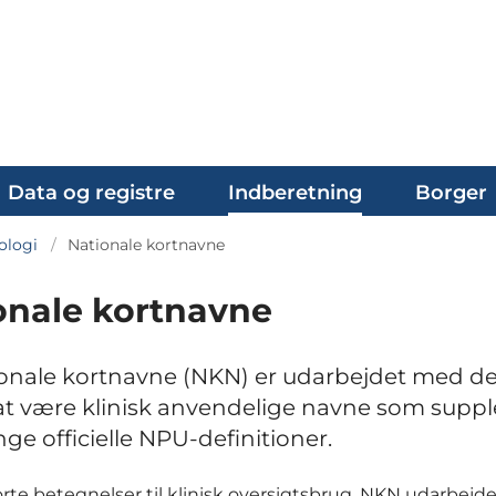
Data og registre
Indberetning
Borger
ologi
Nationale kortnavne
onale kortnavne
onale kortnavne (NKN) er udarbejdet med de
at være klinisk anvendelige navne som supp
ange officielle NPU-definitioner.
rte betegnelser til klinisk oversigtsbrug. NKN udarbejde