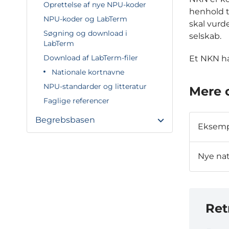
Oprettelse af nye NPU-koder
henhold t
NPU-koder og LabTerm
skal vurd
Søgning og download i
selskab.
LabTerm
Download af LabTerm-filer
Et NKN ha
Nationale kortnavne
NPU-standarder og litteratur
Mere 
Faglige referencer
Begrebsbasen
Eksempl
Nye nat
Ret