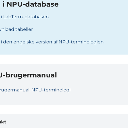
 i NPU-database
 i LabTerm-databasen
nload tabeller
 i den engelske version af NPU-terminologien
-brugermanual
rugermanual: NPU-terminologi
akt