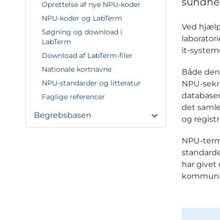
sundhe
Oprettelse af nye NPU-koder
NPU-koder og LabTerm
Ved hjælp
Søgning og download i
laborator
LabTerm
it-system
Download af LabTerm-filer
Nationale kortnavne
Både den 
NPU-standarder og litteratur
NPU-sekre
database
Faglige referencer
det samle
Begrebsbasen
og regist
NPU-termi
standarde
har givet
kommunika