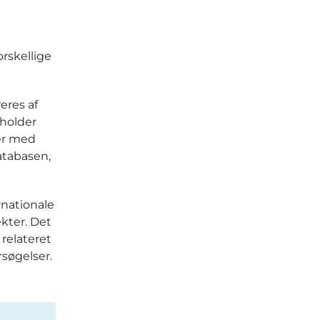
rskellige
eres af
eholder
er med
atabasen,
nationale
kter. Det
relateret
søgelser.