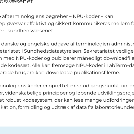
dsvæsenet.
 af terminologiens begreber – NPU-koder – kan
ieprøvesvar effektivt og sikkert kommunikeres mellem fo
er i sundhedsvæsenet.
danske og engelske udgave af terminologien administr
tariatet i Sundhedsdatastyrelsen. Sekretariatet vedlig
n med NPU-koder og publicerer månedligt downloadfil
de kodesæt. Alle kan fremsøge NPU-koder i LabTerm-d
rerede brugere kan downloade publikationsfilerne.
nologiens koder er oprettet med udgangspunkt i inter
r, videnskabelige principper og løbende udviklingsproje
 et robust kodesystem, der kan løse mange udfordringer 
tion, formidling og udtræk af data fra laboratorieunder