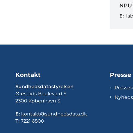
NPU-
E:
la
Kontakt
Presse
Sundhedsdatastyrelsen
Presse
Ørestads Boulevard 5
Nyheds
2300 København S
E:
kontakt@sundhedsdata.dk
T:
7221 6800