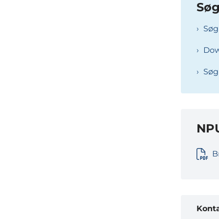
Søg
Søg
Dow
Søg
NPU
B
Kont