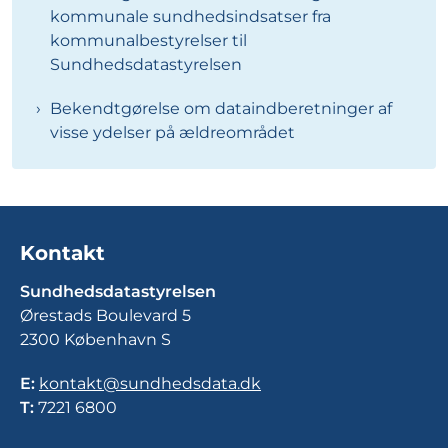
kommunale sundhedsindsatser fra
kommunalbestyrelser til
Sundhedsdatastyrelsen
Bekendtgørelse om dataindberetninger af
visse ydelser på ældreområdet
Kontakt
Sundhedsdatastyrelsen
Ørestads Boulevard 5
2300 København S
E:
kontakt@sundhedsdata.dk
T:
7221 6800