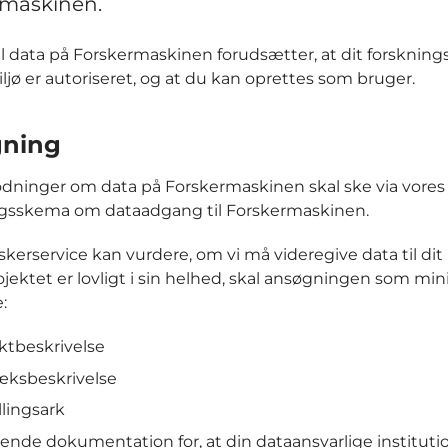
rmaskinen.
l data på Forskermaskinen forudsætter, at dit forsknings-
ljø er autoriseret, og at du kan oprettes som bruger.
ning
dninger om data på Forskermaskinen skal ske via vores
gsskema om dataadgang til Forskermaskinen.
skerservice kan vurdere, om vi må videregive data til dit 
jektet er lovligt i sin helhed, skal ansøgningen som m
:
ktbeskrivelse
æksbeskrivelse
llingsark
nde dokumentation for, at din dataansvarlige instituti