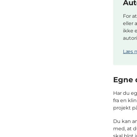
Aut
For a
eller
ikke e
autori
Læs m
Egne 
Har du eg
fra en kli
projekt p
Du kan an
med, at d
skal blot