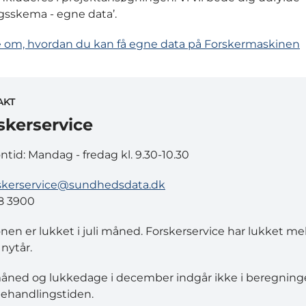
gsskema - egne data’.
 om, hvordan du kan få egne data på Forskermaskinen
AKT
skerservice
ontid: Mandag - fredag kl. 9.30-10.30
skerservice@sundhedsdata.dk
8 3900
onen er lukket i juli måned. Forskerservice har lukket m
 nytår.
måned og lukkedage i december indgår ikke i beregning
ehandlingstiden.