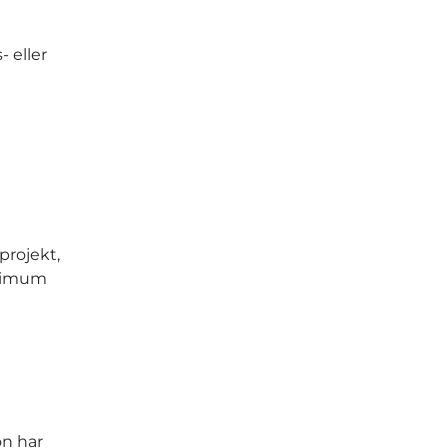
 eller
projekt,
inimum
on har