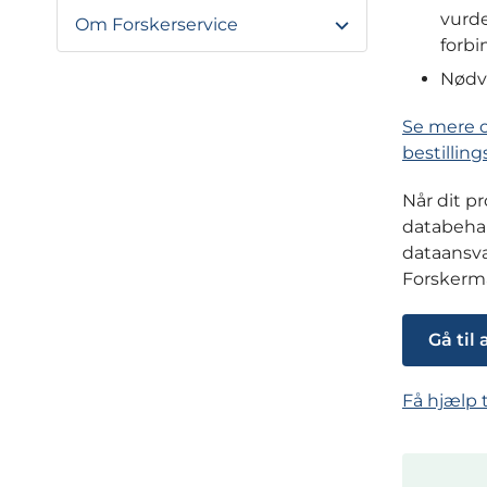
vurde
Om Forskerservice
forbi
Nødve
Se mere o
bestilling
Når dit p
databehan
dataansva
Forskerm
Gå til
Få hjælp 