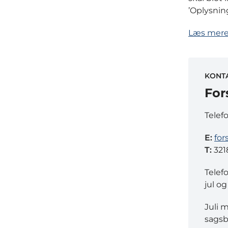
’Oplysnin
Læs mere
KONT
For
Telef
E:
for
T:
321
Telef
jul og
Juli 
sagsb