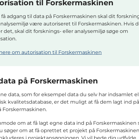
orisation til Forskermaskinen
t få adgang til data på Forskermaskinen skal dit forsknin
 analysemiljø være autoriseret til Forskermaskinen. Hvis 
r det, skal dit forsknings- eller analysemiljø søge
om
sation.
ere om autorisation til Forskermaskinen
data på Forskermaskinen
ne data, som for eksempel data du selv har indsamlet el
nisk kvalitetsdatabase, er det muligt at få dem lagt ind på
å Forskermaskinen.
mode om at få lagt egne data ind på Forskermaskinen 
u søger om at få oprettet et projekt på Forskermaskinen
 inkluderes i projektansøgningen. Vi vil bede dig udfylde