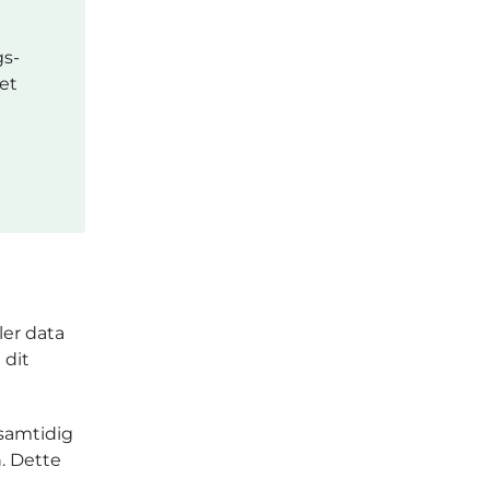
gs-
det
ler data
 dit
samtidig
. Dette