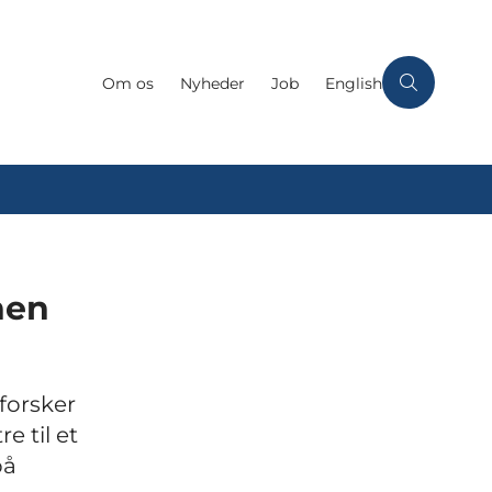
Om os
Nyheder
Job
English
nen
forsker
e til et
på