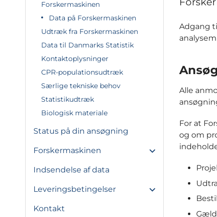
Forske
Forskermaskinen
Data på Forskermaskinen
Adgang ti
Udtræk fra Forskermaskinen
analysemi
Data til Danmarks Statistik
Kontaktoplysninger
Ansøg
CPR-populationsudtræk
Særlige tekniske behov
Alle anmo
Statistikudtræk
ansøgnin
Biologisk materiale
For at For
Status på din ansøgning
og om pro
indeholde
Forskermaskinen
Proje
Indsendelse af data
Udtr
Leveringsbetingelser
Besti
Kontakt
Gælde