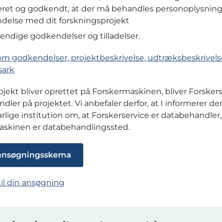
ret og godkendt, at der må behandles personoplysninge
ndelse med dit forskningsprojekt
ndige godkendelser og tilladelser.
m godkendelser, projektbeskrivelse, udtræksbeskrivels
sark
rojekt bliver oprettet på Forskermaskinen, bliver Forsker
dler på projektet. Vi anbefaler derfor, at I informerer de
rlige institution om, at Forskerservice er databehandler
askinen er databehandlingssted.
 ansøgningsskema
til din ansøgning