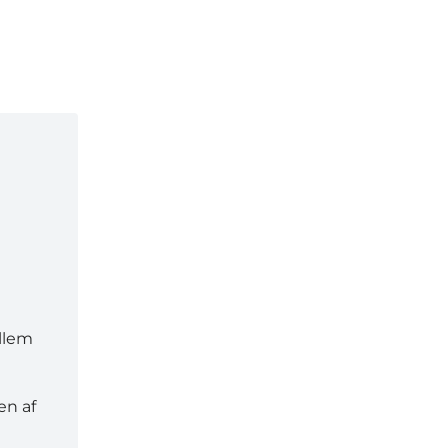
ellem
en af