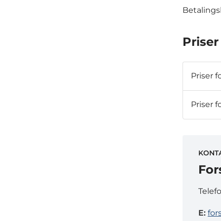
Betalings
Priser
Priser 
Priser 
KONT
For
Telef
E:
for