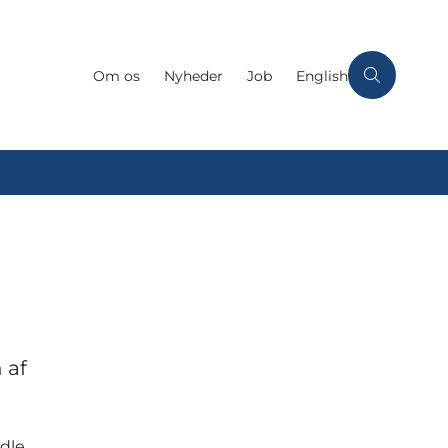
Om os
Nyheder
Job
English
 af
ndle