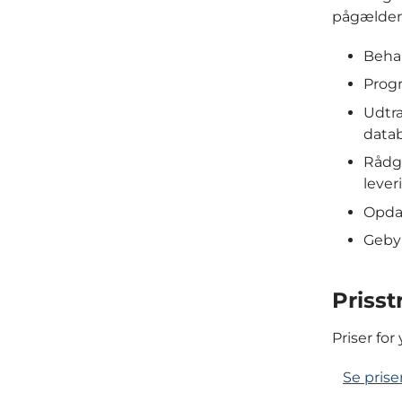
pågældend
Beha
Prog
Udtræ
data
Rådgi
lever
Opdat
Gebyr
Prisst
Priser fo
Se prise