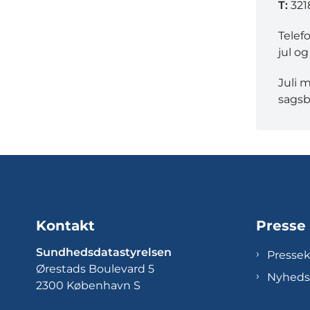
T:
321
Telef
jul og
Juli 
sagsb
Kontakt
Presse
Sundhedsdatastyrelsen
Presse
Ørestads Boulevard 5
Nyheds
2300 København S