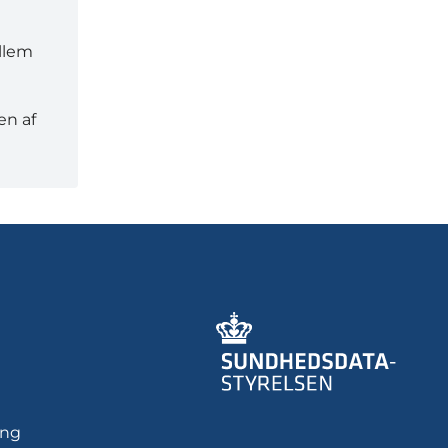
ellem
en af
ing