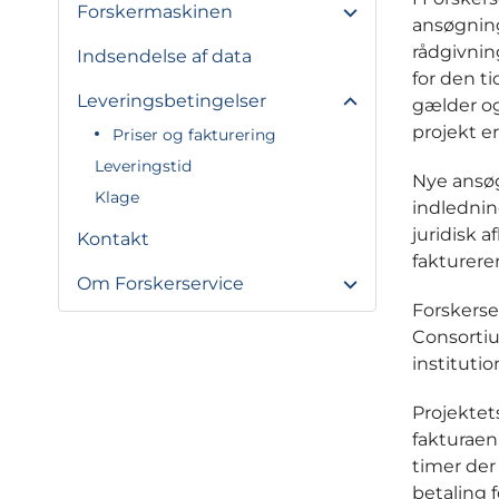
Forskermaskinen
ansøgninge
rådgivnin
Indsendelse af data
for den ti
Leveringsbetingelser
gælder ogs
projekt er
Priser og fakturering
Leveringstid
Nye ansøg
Klage
indlednin
juridisk 
Kontakt
fakturere
Om Forskerservice
Forskerser
Consortiu
institutio
Projektet
fakturaen
timer der
betaling 