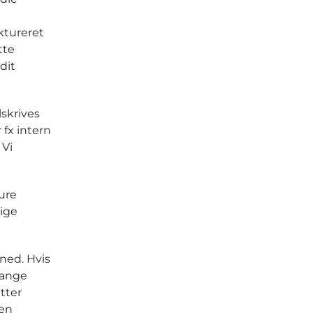
aktureret
tte
dit
skrives
 fx intern
 Vi
ture
lige
ned. Hvis
mange
tter
den