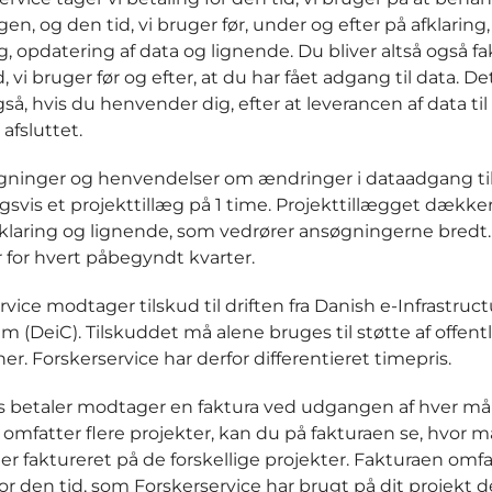
n, og den tid, vi bruger før, under og efter på afklaring,
g, opdatering af data og lignende. Du bliver altså også f
d, vi bruger før og efter, at du har fået adgang til data. De
å, hvis du henvender dig, efter at leverancen af data til 
 afsluttet.
ninger og henvendelser om ændringer i dataadgang til
gsvis et projekttillæg på 1 time. Projekttillægget dækker
afklaring og lignende, som vedrører ansøgningerne bredt.
r for hvert påbegyndt kvarter.
vice modtager tilskud til driften fra Danish e-Infrastruc
m (DeiC). Tilskuddet må alene bruges til støtte af offent
ner. Forskerservice har derfor differentieret timepris.
s betaler modtager en faktura ved udgangen af hver må
 omfatter flere projekter, kan du på fakturaen se, hvor 
 er faktureret på de forskellige projekter. Fakturaen omfa
for den tid, som Forskerservice har brugt på dit projekt 