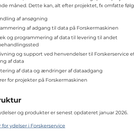
e måned. Dette kan, alt efter projektet, fx omfatte føl
ndling af ansøgning
rammering af adgang til data på Forskermaskinen
k og programmering af data til levering til andet
behandlingssted
vning og support ved henvendelser til Forskerservice e
ing af data
ering af data og ændringer af dataadgang
er for projekter på Forskermaskinen
ruktur
r ydelser og produkter er senest opdateret januar 2026.
r for ydelser i Forskerservice