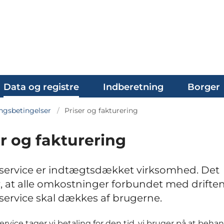
Data og registre
Indberetning
Borger
ngsbetingelser
Priser og fakturering
er og fakturering
service er indtægtsdækket virksomhed. Det
, at alle omkostninger forbundet med driften
service skal dækkes af brugerne.
ervice tager vi betaling for den tid, vi bruger på at beha