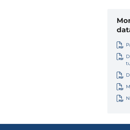
Mon
dat
P
D
t
D
M
N