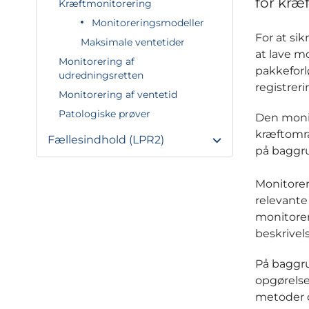
for kræ
Kræftmonitorering
Monitoreringsmodeller
For at sik
Maksimale ventetider
at lave mo
Monitorering af
pakkeforl
udredningsretten
registrer
Monitorering af ventetid
Patologiske prøver
Den monit
kræftområ
Fællesindhold (LPR2)
på baggru
Monitorer
relevante
monitoreri
beskrivel
På baggru
opgørelse
metoder 