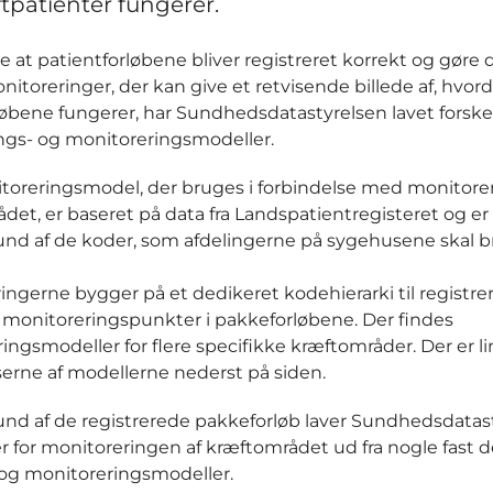
ftpatienter fungerer.
re at patientforløbene bliver registreret korrekt og gøre
nitoreringer, der kan give et retvisende billede af, hvor
øbene fungerer, har Sundhedsdatastyrelsen lavet forske
ings- og monitoreringsmodeller.
oreringsmodel, der bruges i forbindelse med monitorer
det, er baseret på data fra Landspatientregisteret og e
nd af de koder, som afdelingerne på sygehusene skal b
ingerne bygger på et dedikeret kodehierarki til registrer
 monitoreringspunkter i pakkeforløbene. Der findes
ngsmodeller for flere specifikke kræftområder. Der er lin
serne af modellerne nederst på siden.
nd af de registrerede pakkeforløb laver Sundhedsdatas
r for monitoreringen af kræftområdet ud fra nogle fast 
og monitoreringsmodeller.