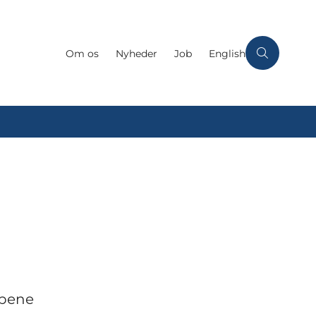
Om os
Nyheder
Job
English
øbene