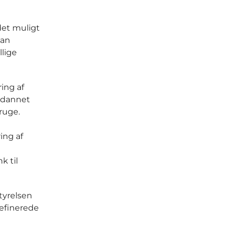
 det muligt
dan
llige
ing af
r dannet
ruge.
ing af
k til
tyrelsen
definerede