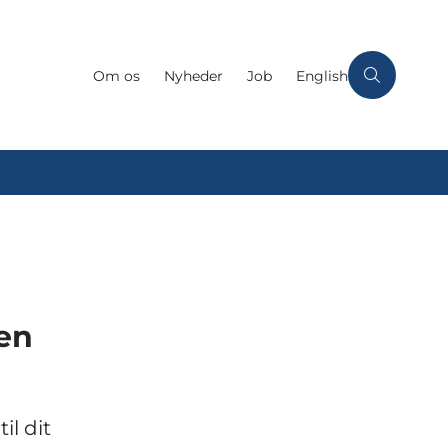
Om os
Nyheder
Job
English
en
il dit