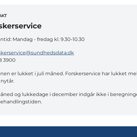
AKT
skerservice
ontid: Mandag - fredag kl. 9.30-10.30
skerservice@sundhedsdata.dk
8 3900
onen er lukket i juli måned. Forskerservice har lukket m
 nytår.
måned og lukkedage i december indgår ikke i beregning
ehandlingstiden.