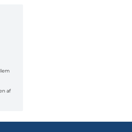
ellem
en af