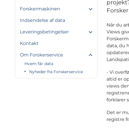
projekt
Forskermaskinen
Forske
Indsendelse af data
Når du ar
Leveringsbetingelser
Views give
Forskerma
Kontakt
data, du h
opdatered
Om Forskerservice
Landspati
Hvem får data
Nyheder fra Forskerservice
- Vi over
altid er 
views den 
registren
forklarer
Det er mu
registre 