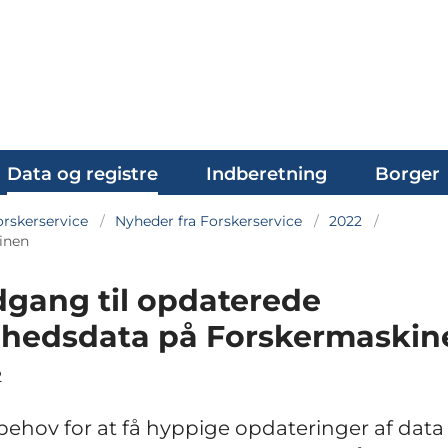
Data og registre
Indberetning
Borger
rskerservice
Nyheder fra Forskerservice
2022
inen
dgang til opdaterede
hedsdata på Forskermaskin
2
behov for at få hyppige opdateringer af data t