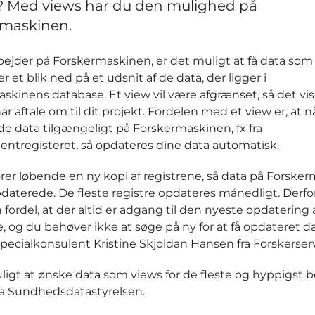
? Med views har du den mulighed på
rmaskinen.
bejder på Forskermaskinen, er det muligt at få data som
r et blik ned på et udsnit af de data, der ligger i
skinens database. Et view vil være afgrænset, så det vis
ar aftale om til dit projekt. Fordelen med et view er, at n
e data tilgængeligt på Forskermaskinen, fx fra
entregisteret, så opdateres dine data automatisk.
fører løbende en ny kopi af registrene, så data på Forske
opdaterede. De fleste registre opdateres månedligt. Derfo
fordel, at der altid er adgang til den nyeste opdatering 
e, og du behøver ikke at søge på ny for at få opdateret da
 specialkonsulent Kristine Skjoldan Hansen fra Forskerser
ligt at ønske data som views for de fleste og hyppigst 
fra Sundhedsdatastyrelsen.