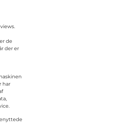
 views.
er de
år der er
rmaskinen
r har
af
ta,
vice.
benyttede