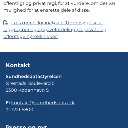
offentligt og privat regi, for at vurdere, om der var
mulighed for at ensrette dele af disse.
Læs mere i foranalysen 'Undersøgelse af
faggrupper og opgavefordeling på private og
offentlige høreklinikker'
Kontakt
Sundhedsdatastyrelsen
Ørestads Boulevard 5
2300 København S
E:
kontakt@sundhedsdata.dk
T:
7221 6800
Presse og nyt