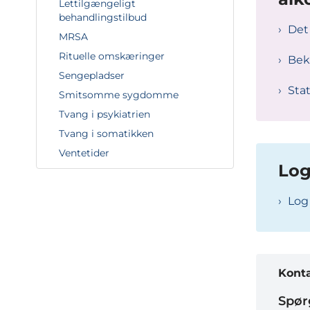
Lettilgængeligt
behandlingstilbud
Det
MRSA
Rituelle omskæringer
Bek
Sengepladser
Stat
Smitsomme sygdomme
Tvang i psykiatrien
Tvang i somatikken
Ventetider
Log
Log
Kont
Spørg