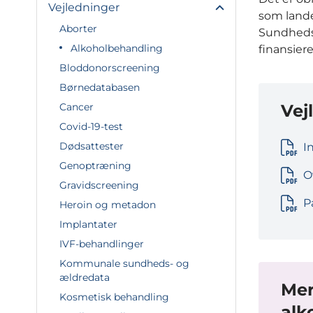
Vejledninger
som lande
Aborter
Sundhedsd
Alkoholbehandling
finansier
Bloddonorscreening
Børnedatabasen
Vej
Cancer
Covid-19-test
Dødsattester
I
Genoptræning
O
Gravidscreening
P
Heroin og metadon
Implantater
IVF-behandlinger
Kommunale sundheds- og
ældredata
Mer
Kosmetisk behandling
alk