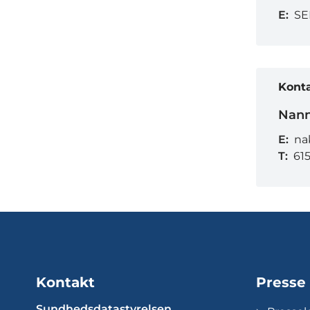
E:
SE
Kont
Nann
E:
na
T:
615
Kontakt
Presse
Sundhedsdatastyrelsen