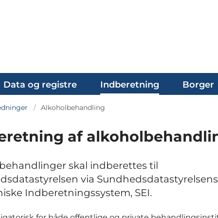
Data og registre
Indberetning
Borger
edninger
Alkoholbehandling
eretning af alkoholbehandli
behandlinger skal indberettes til
sdatastyrelsen via Sundhedsdatastyrelsens
niske Indberetningssystem, SEI.
igatorisk for både offentlige og private behandlingsinsti