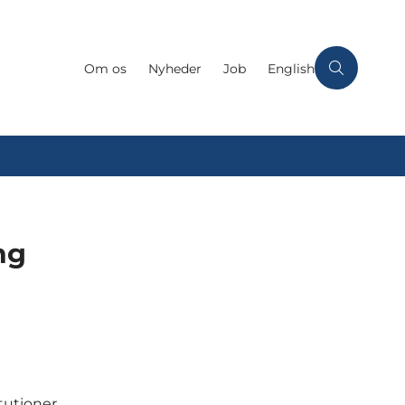
Om os
Nyheder
Job
English
ng
tutioner,