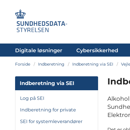
Digitale løsninger
Cybersikkerhed
Forside
Indberetning
Indberetning via SEI
Vejl
Indb
Indberetning via SEI
Alkohol
Log på SEI
Sundhed
Indberetning for private
Elektro
SEI for systemleverandører
Det er obl