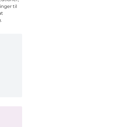
nger til
at
.