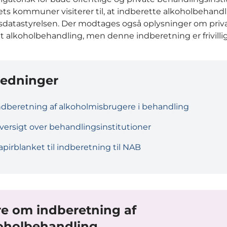
ts kommuner visiterer til, at indberette alkoholbehandli
atastyrelsen. Der modtages også oplysninger om priv
et alkoholbehandling, men denne indberetning er frivillig
ledninger
ndberetning af alkoholmisbrugere i behandling
versigt over behandlingsinstitutioner
apirblanket til indberetning til NAB
e om indberetning af
oholbehandling