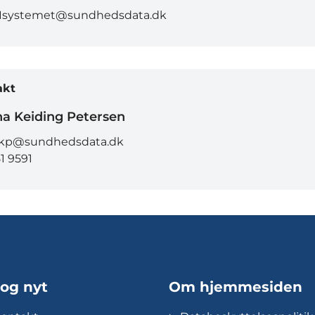
Isystemet@sundhedsdata.dk
akt
a Keiding Petersen
kp@sundhedsdata.dk
1 9591
 og nyt
Om hjemmesiden