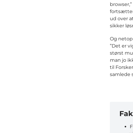
browser,”
fortsætte
ud over a
sikker løs
Og netop 
”Det er v
størst mu
man jo ik
til Forsk
samlede s
Fak
F