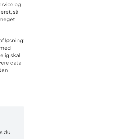
ervice og
eret, så
 meget
f løsning:
g med
elig skal
vere data
 den
is du