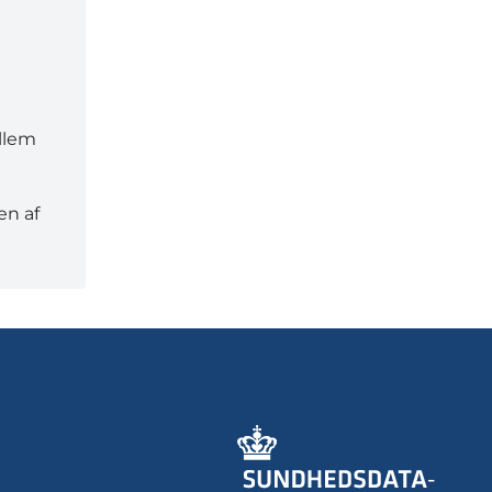
ellem
en af