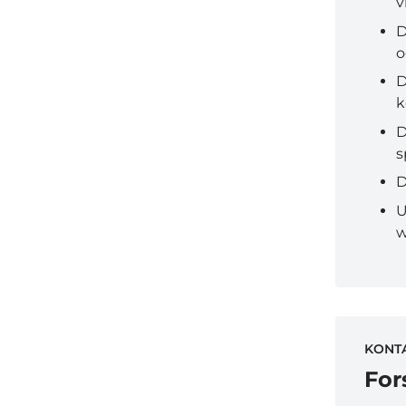
v
D
o
D
k
D
s
D
U
w
KONT
For