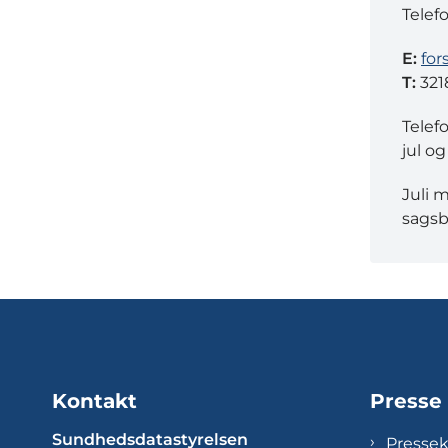
Telef
E:
for
T:
321
Telef
jul og
Juli 
sagsb
Kontakt
Presse
Sundhedsdatastyrelsen
Presse