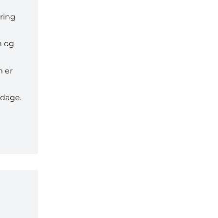
ring
n og
m er
 dage.