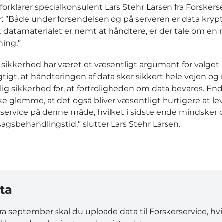
 forklarer specialkonsulent Lars Stehr Larsen fra Forskers
r: ”Både under forsendelsen og på serveren er data krypt
t datamaterialet er nemt at håndtere, er der tale om en
ning.”
sikkerhed har været et væsentligt argument for valget a
igtigt, at håndteringen af data sker sikkert hele vejen o
lig sikkerhed for, at fortroligheden om data bevares. End
ke glemme, at det også bliver væsentligt hurtigere at le
erservice på denne måde, hvilket i sidste ende mindsker
agsbehandlingstid,” slutter Lars Stehr Larsen.
ta
ra september skal du uploade data til Forskerservice, hv