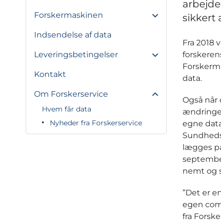
arbejde
Forskermaskinen
sikkert 
Indsendelse af data
Fra 2018 
Leveringsbetingelser
forskerens
Forskerma
Kontakt
data.
Om Forskerservice
Også når 
Hvem får data
ændringer
Nyheder fra Forskerservice
egne data
Sundhedsd
lægges på
september
nemt og s
”Det er e
egen comp
fra Forske