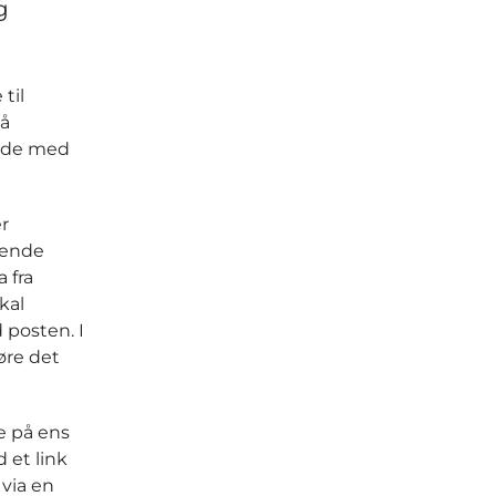
g
til
på
ejde med
r
sende
 fra
kal
 posten. I
øre det
e på ens
 et link
 via en