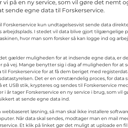
r vi på en ny service, som vil gøre det nemt o
at sende egne data til Forskerservice.
vil Forskerservice kun undtagelsesvist sende data direkte 
 arbejdsplads. I stedet vil data blive gjort tilgængelige 
skinen, hvor man som forsker så kan logge ind og arb
det gælder muligheden for at indsende egne data, er de
 på vej. Mange benytter sig i dag af muligheden for at 
 til Forskerservice for at få dem beriget med registerdata
atastyrelsen. Det er en omstændelig proces, for data s
 et USB stik, krypteres og sendes til Forskerservice med
 i år tager Forskerservice en ny service i brug, som vil g
ikkert at sende egne data ind.
n webbaseret løsning, så man skal ikke installere softwar
uter. Når data skal sendes, modtager man en mail med
rservice. Et klik på linket gør det muligt at uploade en fil