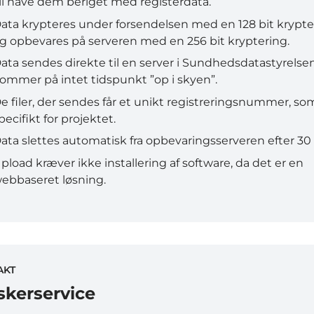
il have dem beriget med registerdata.
ata krypteres under forsendelsen med en 128 bit krypte
g opbevares på serveren med en 256 bit kryptering.
ata sendes direkte til en server i Sundhedsdatastyrelse
ommer på intet tidspunkt ”op i skyen”.
e filer, der sendes får et unikt registreringsnummer, so
pecifikt for projektet.
ata slettes automatisk fra opbevaringsserveren efter 30
pload kræver ikke installering af software, da det er en
ebbaseret løsning.
AKT
skerservice