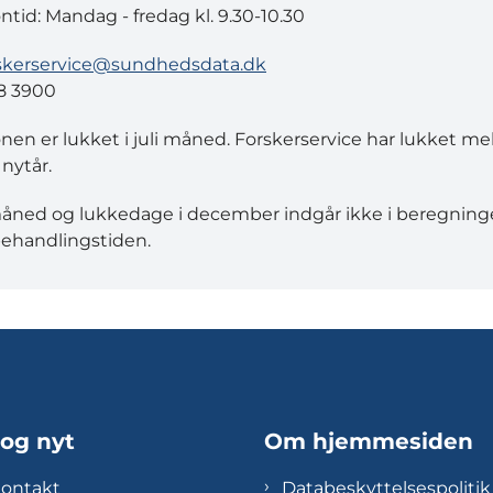
ontid: Mandag - fredag kl. 9.30-10.30
skerservice@sundhedsdata.dk
8 3900
onen er lukket i juli måned. Forskerservice har lukket m
 nytår.
måned og lukkedage i december indgår ikke i beregning
ehandlingstiden.
 og nyt
Om hjemmesiden
kontakt
Databeskyttelsespolitik