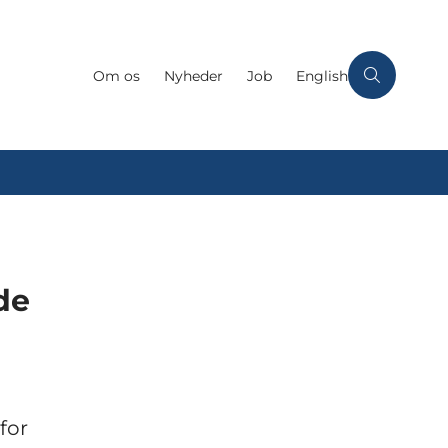
Om os
Nyheder
Job
English
de
for