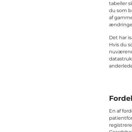
tabeller 
du som br
af gammel
ændringen
Det har i
Hvis du s
nuværend
datastruk
anderlede
Forde
En af for
patientfor
registrer