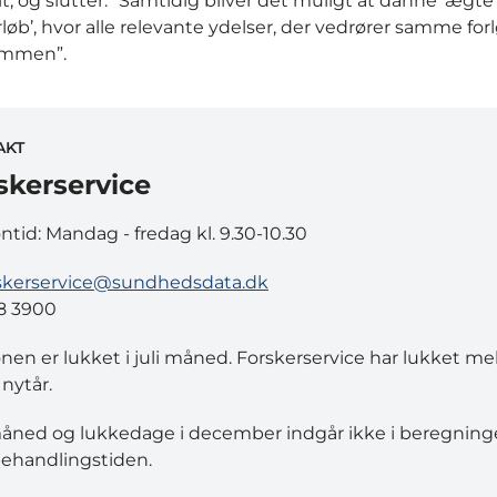
t, og slutter: ”Samtidig bliver det muligt at danne ’ægte
løb’, hvor alle relevante ydelser, der vedrører samme for
ammen”.
AKT
skerservice
ontid: Mandag - fredag kl. 9.30-10.30
skerservice@sundhedsdata.dk
8 3900
onen er lukket i juli måned. Forskerservice har lukket m
 nytår.
måned og lukkedage i december indgår ikke i beregning
ehandlingstiden.