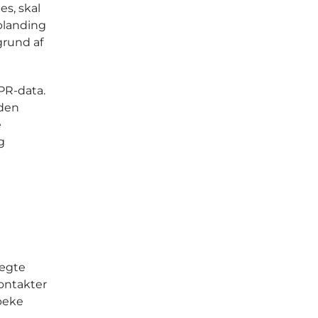
es, skal
blanding
grund af
PR-data.
 den
e
g
 ægte
kontakter
beke