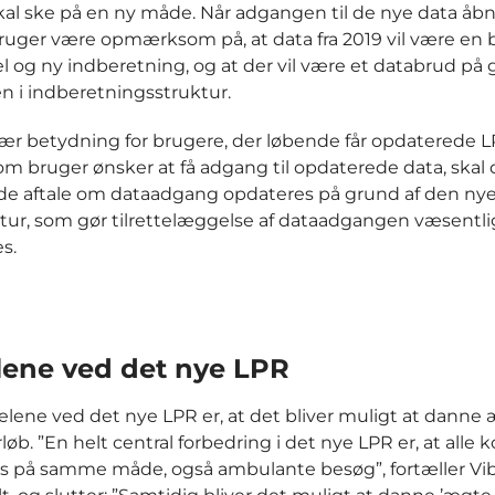
skal ske på en ny måde. Når adgangen til de nye data åbn
uger være opmærksom på, at data fra 2019 vil være en 
 og ny indberetning, og at der vil være et databrud på 
 i indberetningsstruktur.
sær betydning for brugere, der løbende får opdaterede L
om bruger ønsker at få adgang til opdaterede data, skal
e aftale om dataadgang opdateres på grund af den ny
tur, som gør tilrettelæggelse af dataadgangen væsentli
s.
lene ved det nye LPR
delene ved det nye LPR er, at det bliver muligt at danne
løb. ”En helt central forbedring i det nye LPR er, at alle 
es på samme måde, også ambulante besøg”, fortæller Vi