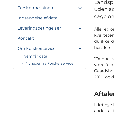
Landspa
Forskermaskinen
uden ad
søge om
Indsendelse af data
Leveringsbetingelser
Alle regio
kvaliteten
Kontakt
du ikke k
hos flere
Om Forskerservice
Hvem får data
”Denne tvi
Nyheder fra Forskerservice
være fuld
Gaardshol
2019, og 
Aftale
I det nye
andet, at 