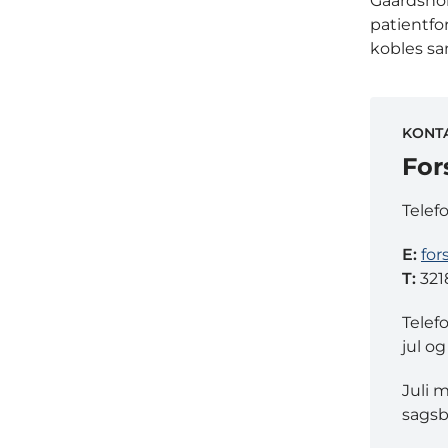
Gaardshol
patientfor
kobles s
KONT
For
Telef
E:
for
T:
321
Telef
jul og
Juli 
sagsb