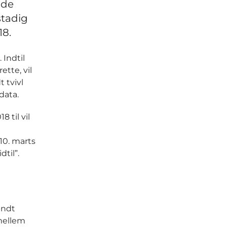
ode
stadig
18.
 Indtil
ette, vil
 tvivl
data.
 til vil
10. marts
til”.
andt
 mellem