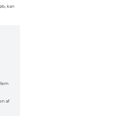
løb, kan
ellem
en af