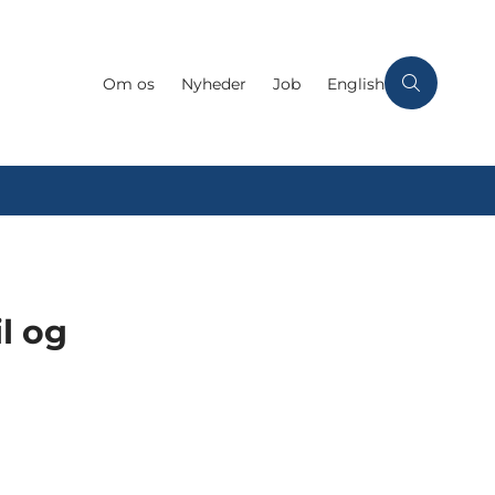
Om os
Nyheder
Job
English
l og