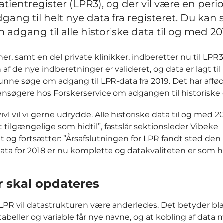
tientregister (LPR3), og der vil være en peri
gang til helt nye data fra registeret. Du kan 
 adgang til alle historiske data til og med 20
ner, samt en del private klinikker, indberetter nu til LPR3.
 af de nye indberetninger er valideret, og data er lagt til r
unne søge om adgang til LPR-data fra 2019. Det har affødt
 ansøgere hos Forskerservice om adgangen til historiske 
vl vil vi gerne udrydde. Alle historiske data til og med 2018
t tilgængelige som hidtil”, fastslår sektionsleder Vibeke
t og fortsætter: ”Årsafslutningen for LPR fandt sted den 
data for 2018 er nu komplette og datakvaliteten er som hid
r skal opdateres
 LPR vil datastrukturen være anderledes. Det betyder bl
tabeller og variable får nye navne, og at kobling af data