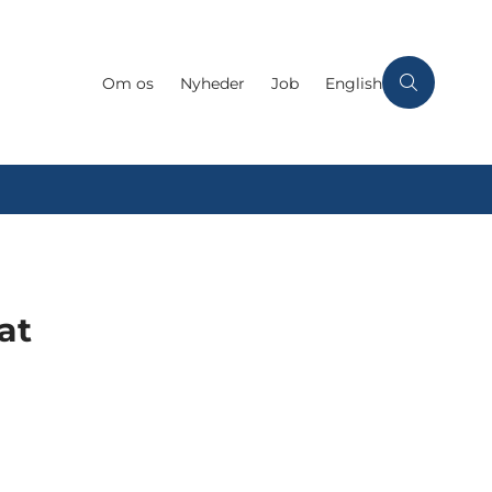
Om os
Nyheder
Job
English
at