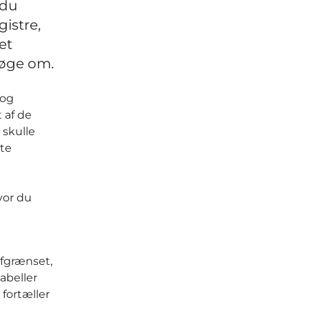
 du
istre,
et
søge om.
 og
 af de
 skulle
lte
vor du
afgrænset,
abeller
 fortæller