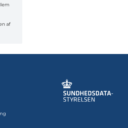
ellem
en af
ing