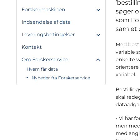
’bestill
Forskermaskinen
søger o
som For
Indsendelse af data
samlet 
Leveringsbetingelser
Med bestil
Kontakt
variable 
Om Forskerservice
enkelte va
orientere
Hvem får data
variabel.
Nyheder fra Forskerservice
Bestillin
skal rede
dataadga
- Vi har 
men med b
med angive