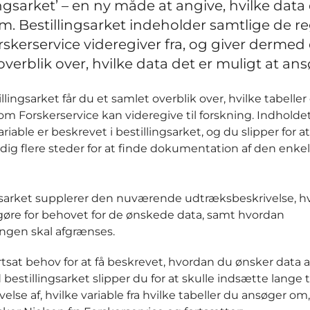
ingsarket’ – en ny måde at angive, hvilke data
m. Bestillingsarket indeholder samtlige de reg
skerservice videregiver fra, og giver dermed 
overblik over, hvilke data det er muligt at an
lingsarket får du et samlet overblik over, hvilke tabeller
som Forskerservice kan videregive til forskning. Indholdet
riable er beskrevet i bestillingsarket, og du slipper for at
 dig flere steder for at finde dokumentation af den enke
gsarket supplerer den nuværende udtræksbeskrivelse, h
gøre for behovet for de ønskede data, samt hvordan
ngen skal afgrænses.
fortsat behov for at få beskrevet, hvordan du ønsker data 
estillingsarket slipper du for at skulle indsætte lange t
lse af, hvilke variable fra hvilke tabeller du ansøger om,