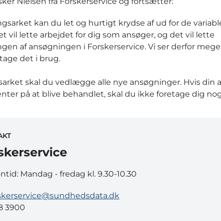
ker Nielsen fra Forskerservice og fortsætter:
lingsarket kan du let og hurtigt krydse af ud for de variabl
t vil lette arbejdet for dig som ansøger, og det vil lette
gen af ansøgningen i Forskerservice. Vi ser derfor meget
tage det i brug.
gsarket skal du vedlægge alle nye ansøgninger. Hvis din
enter på at blive behandlet, skal du ikke foretage dig nog
AKT
skerservice
ontid: Mandag - fredag kl. 9.30-10.30
skerservice@sundhedsdata.dk
8 3900