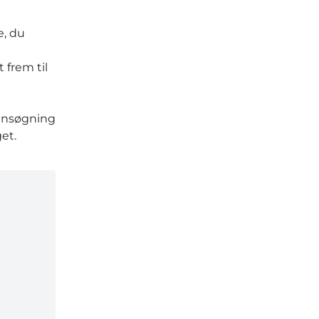
e, du
 frem til
 ansøgning
et.