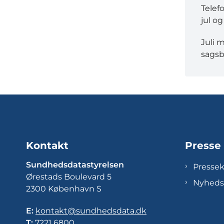
Telef
jul og
Juli 
sagsb
Kontakt
Presse
Sundhedsdatastyrelsen
Presse
Ørestads Boulevard 5
Nyheds
2300 København S
E:
kontakt@sundhedsdata.dk
T:
7221 6800