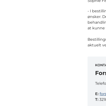
Sophie Fis
- I bestil
ønsker. De
behandlin
at kunne 
Bestillin
aktuelt v
KONT
For
Telef
E:
for
T:
321