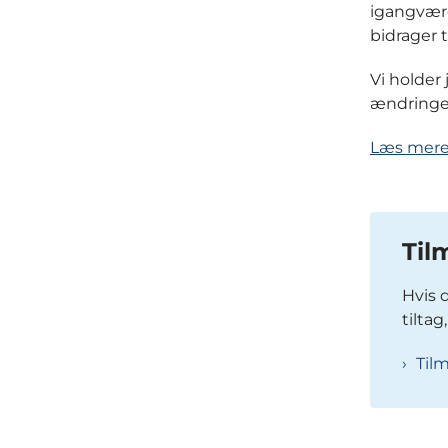
igangvære
bidrager t
Vi holder 
ændringer 
Læs mere
Til
Hvis 
tilta
Til