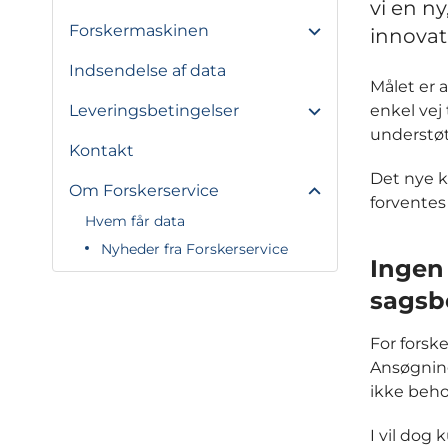
vi en n
Forskermaskinen
innovat
Indsendelse af data
Målet er 
Leveringsbetingelser
enkel vej 
understøt
Kontakt
Det nye 
Om Forskerservice
forventes 
Hvem får data
Nyheder fra Forskerservice
Ingen
sagsb
For forsk
Ansøgning
ikke beho
I vil dog