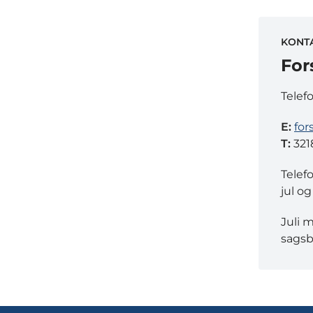
KONT
For
Telef
E:
for
T:
321
Telef
jul og
Juli 
sagsb