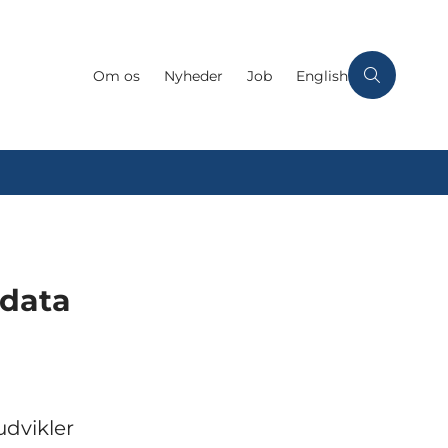
Om os
Nyheder
Job
English
sdata
udvikler