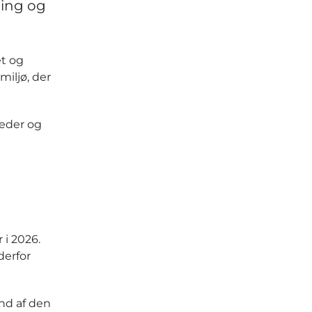
ning og
et og
miljø, der
eder og
i 2026.
derfor
nd af den