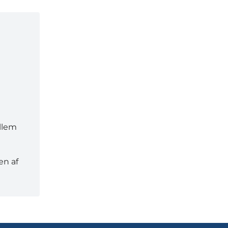
ellem
en af