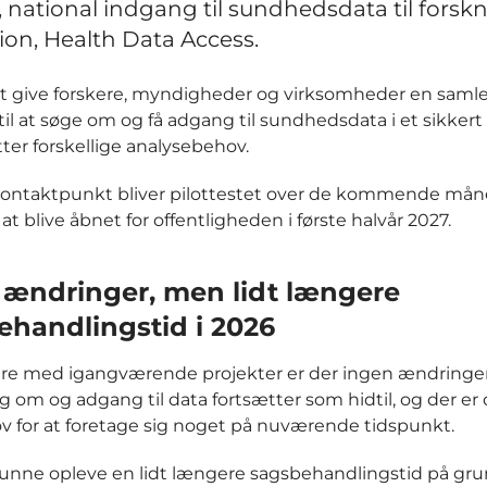
y, national indgang til sundhedsdata til forsk
ion, Health Data Access.
at give forskere, myndigheder og virksomheder en saml
til at søge om og få adgang til sundhedsdata i et sikkert 
ter forskellige analysebehov.
kontaktpunkt bliver pilottestet over de kommende mån
at blive åbnet for offentligheden i første halvår 2027.
 ændringer, men lidt længere
ehandlingstid i 2026
ere med igangværende projekter er der ingen ændringer 
 om og adgang til data fortsætter som hidtil, og der er 
v for at foretage sig noget på nuværende tidspunkt.
 kunne opleve en lidt længere sagsbehandlingstid på gru