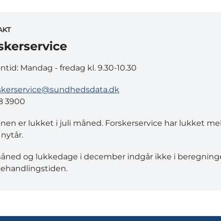
AKT
skerservice
ontid: Mandag - fredag kl. 9.30-10.30
skerservice@sundhedsdata.dk
8 3900
onen er lukket i juli måned. Forskerservice har lukket m
 nytår.
måned og lukkedage i december indgår ikke i beregning
ehandlingstiden.