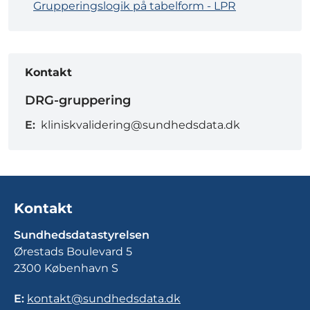
Grupperingslogik på tabelform - LPR
Kontakt
DRG-gruppering
E:
kliniskvalidering@sundhedsdata.dk
Kontakt
Sundhedsdatastyrelsen
Ørestads Boulevard 5
2300 København S
E:
kontakt@sundhedsdata.dk