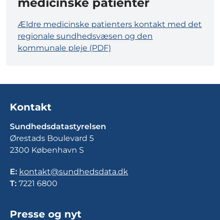
medicinske patienter
Ældre medicinske patienters kontakt med det
regionale sundhedsvæsen og den
kommunale pleje (PDF)
Kontakt
Sundhedsdatastyrelsen
Ørestads Boulevard 5
2300 København S
E:
kontakt@sundhedsdata.dk
T:
7221 6800
Presse og nyt