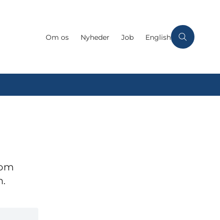
Om os
Nyheder
Job
English
 om
m.