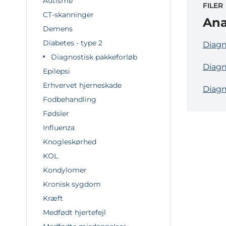
Autisme
FILER
CT-skanninger
Ana
Demens
Diabetes - type 2
Diagn
Diagnostisk pakkeforløb
Diagn
Epilepsi
Erhvervet hjerneskade
Diagn
Fodbehandling
Fødsler
Influenza
Knogleskørhed
KOL
Kondylomer
Kronisk sygdom
Kræft
Medfødt hjertefejl