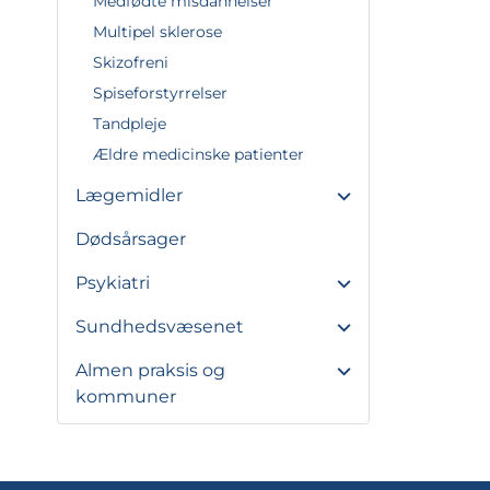
Medfødte misdannelser
Multipel sklerose
Skizofreni
Spiseforstyrrelser
Tandpleje
Ældre medicinske patienter
Lægemidler
Dødsårsager
Psykiatri
Sundhedsvæsenet
Almen praksis og
kommuner