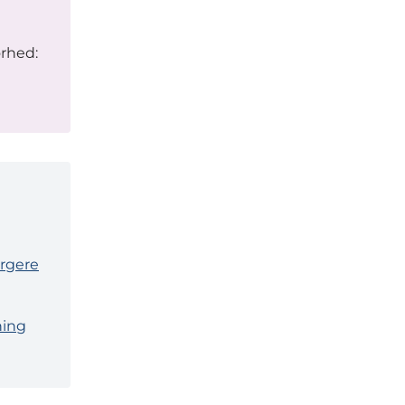
rhed:
orgere
ning