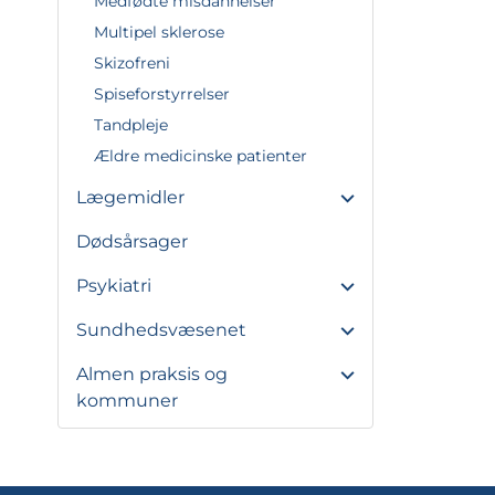
Medfødte misdannelser
Multipel sklerose
Skizofreni
Spiseforstyrrelser
Tandpleje
Ældre medicinske patienter
Lægemidler
Dødsårsager
Psykiatri
Sundhedsvæsenet
Almen praksis og
kommuner