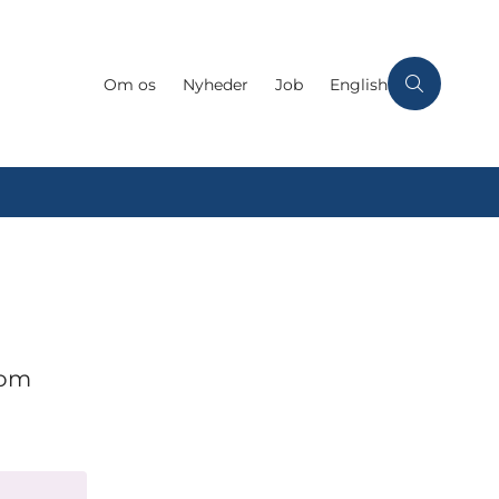
Om os
Nyheder
Job
English
 om