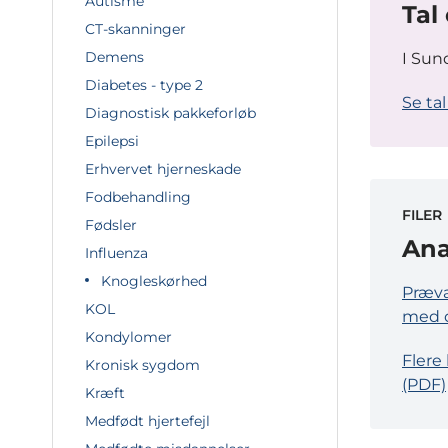
Autisme
Tal
CT-skanninger
Demens
I Sun
Diabetes - type 2
Se ta
Diagnostisk pakkeforløb
Epilepsi
Erhvervet hjerneskade
Fodbehandling
FILER
Fødsler
Ana
Influenza
Knogleskørhed
Præva
KOL
med o
Kondylomer
Flere
Kronisk sygdom
(PDF)
Kræft
Medfødt hjertefejl