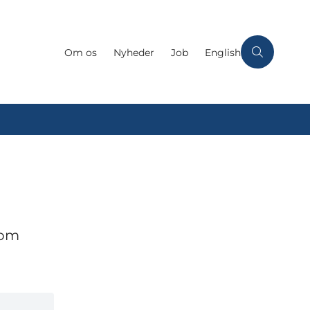
Om os
Nyheder
Job
English
 om