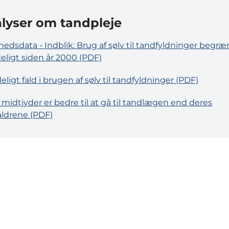
lyser om tandpleje
edsdata - Indblik: Brug af sølv til tandfyldninger begræ
eligt siden år 2000 (PDF)
ligt fald i brugen af sølv til tandfyldninger (PDF)
midtjyder er bedre til at gå til tandlægen end deres
ldrene (PDF)