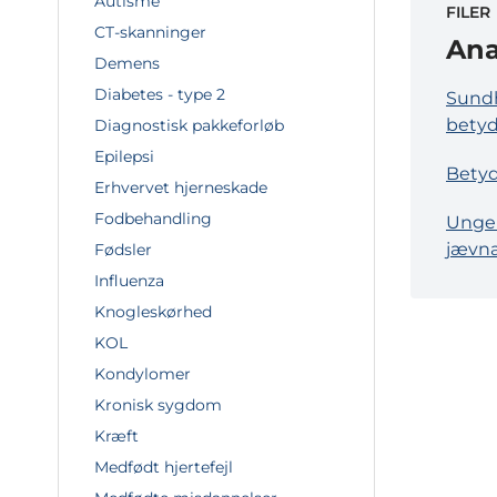
Autisme
FILER
CT-skanninger
Ana
Demens
Diabetes - type 2
Sundh
betyd
Diagnostisk pakkeforløb
Epilepsi
Betyde
Erhvervet hjerneskade
Fodbehandling
Unge 
jævna
Fødsler
Influenza
Knogleskørhed
KOL
Kondylomer
Kronisk sygdom
Kræft
Medfødt hjertefejl