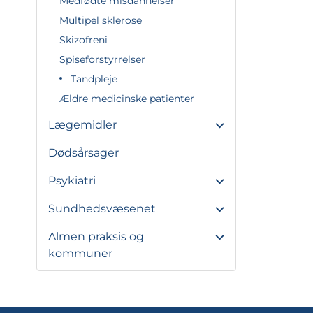
Medfødte misdannelser
Multipel sklerose
Skizofreni
Spiseforstyrrelser
Tandpleje
Ældre medicinske patienter
Lægemidler
Dødsårsager
Psykiatri
Sundhedsvæsenet
Almen praksis og
kommuner