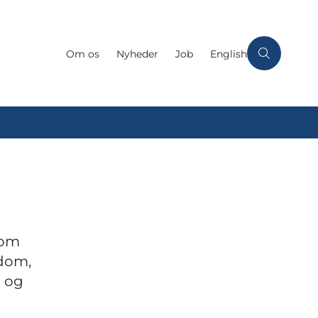
Om os
Nyheder
Job
English
 om
gdom,
s og