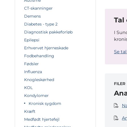
Autisme
CT-skanninger
Demens
Tal
Diabetes - type 2
Diagnostisk pakkeforløb
I Sun
kron
Epilepsi
Erhvervet hjerneskade
Se ta
Fodbehandling
Fødsler
Influenza
Knogleskørhed
FILER
KOL
Ana
Kondylomer
Kronisk sygdom
Næ
Kræft
An
Medfødt hjertefejl