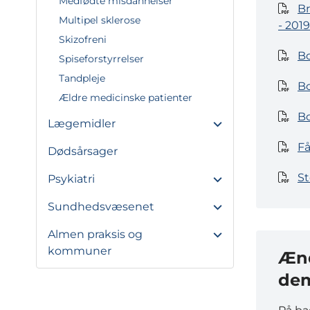
Medfødte misdannelser
Br
Multipel sklerose
- 2019
Skizofreni
Bo
Spiseforstyrrelser
Tandpleje
Bo
Ældre medicinske patienter
B
Lægemidler
Få
Dødsårsager
St
Psykiatri
Sundhedsvæsenet
Almen praksis og
kommuner
Ænd
de