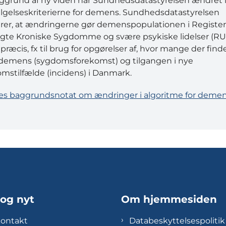
ggrund af ny viden har Sundhedsdatastyrelsen ændret 
gelseskriterierne for demens. Sundhedsdatastyrelsen
rer, at ændringerne gør demenspopulationen i Register 
gte Kroniske Sygdomme og svære psykiske lidelser (RU
præcis, fx til brug for opgørelser af, hvor mange der find
emens (sygdomsforekomst) og tilgangen i nye
mstilfælde (incidens) i Danmark.
s baggrundsnotat om ændringer i algoritme for demen
 og nyt
Om hjemmesiden
kontakt
Databeskyttelsespolitik