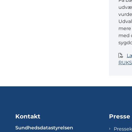
På ba
udvæl
vurde
Udval
mere 
med d
sygdo
Læ
RUKS
Kontakt
Presse
Sundhedsdatastyrelsen
Presse