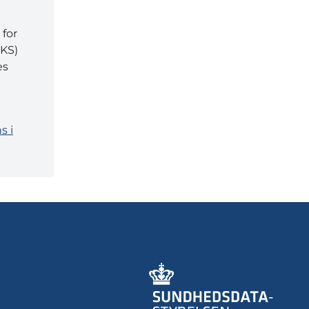
i
for
KS)
es
s i