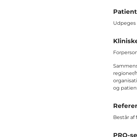
Patien
Udpeges a
Klinis
Forperson
Sammensæt
regioner/
organisat
og patien
Refere
Består af
PRO-se