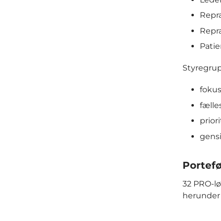
Repr
Repr
Pati
Styregrup
fokus
fælle
prior
gensi
Portefø
32 PRO-lø
herunder 