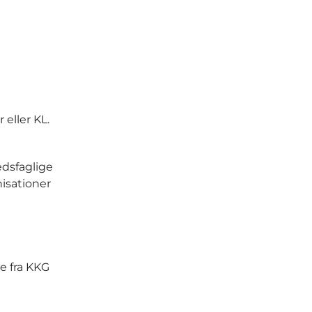
eller KL.
edsfaglige
isationer
e fra KKG