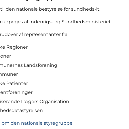
til den nationale bestyrelse for sundheds-it.
 udpeges af Indenrigs- og Sundhedsministeriet.
rudover af repræsentanter fra:
ke Regioner
ioner
unernes Landsforening
mmuner
ke Patienter
ientforeninger
iserende Lægers Organisation
hedsdatastyrelsen
 om den nationale styregruppe