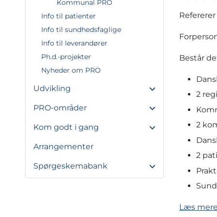
Kommunal PRO
Refererer 
Info til patienter
Info til sundhedsfaglige
Forperson
Info til leverandører
Ph.d.-projekter
Består de
Nyheder om PRO
Dans
Udvikling
2 reg
PRO-områder
Komm
2 ko
Kom godt i gang
Dans
Arrangementer
2 pat
Spørgeskemabank
Prakt
Sund
Læs mere