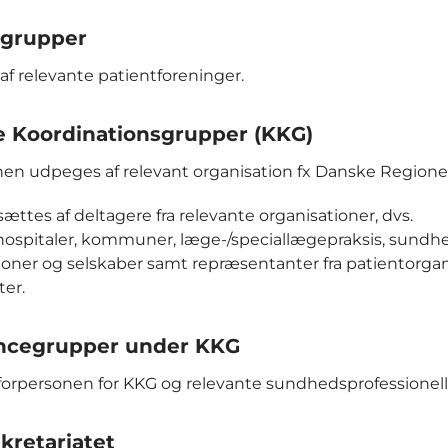
tgrupper
f relevante patientforeninger.
ke Koordinationsgrupper (KKG)
en udpeges af relevant organisation fx Danske Regioner 
tes af deltagere fra relevante organisationer, dvs.
hospitaler, kommuner, læge-/speciallægepraksis, sundh
ioner og selskaber samt repræsentanter fra patientorgan
ter.
ncegrupper under KKG
 forpersonen for KKG og relevante sundhedsprofessionell
kretariatet