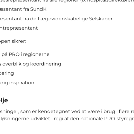
æsentant fra SundK
æsentant fra de Lægevidenskabelige Selskaber
entrepræsentant
pen sikrer:
 på PRO i regionerne
s overblik og koordinering
itering
dig inspiration.
lje
sninger, som er kendetegnet ved at være i brug i flere r
løsningerne udviklet i regi af den nationale PRO-styreg