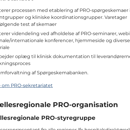
iterer processen med etablering af PRO-spørgeskemaer 
ntgrupper og kliniske koordinationsgrupper. Varetager
følgende test af skemaer
iterer videndeling ved afholdelse af PRO-seminarer, web
nale/internationale konferencer, hjemmeside og diverse
iale
ejder oplæg til klinisk dokumentation til leverandørern
ningsproces
emforvaltning af Spørgeskemabanken.
 om PRO-sekretariatet
ællesregionale PRO-organisation
llesregionale PRO-styregruppe
sesrepræsentant fra alle regioner (fx hospitalsdirektører)