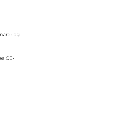
i
inarer og
es CE-