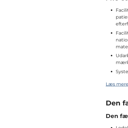
Facil
patie
efter
Facil
natio
mater
Udarb
mærk
Syst
Læs mere
Den f
Den fæ
Ledel