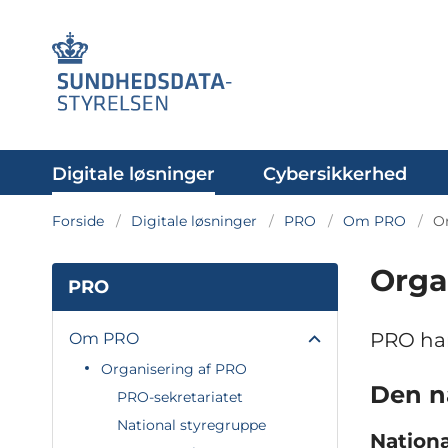
Digitale løsninger
Cybersikkerhed
Forside
Digitale løsninger
PRO
Om PRO
O
Orga
PRO
PRO har
Om PRO
Organisering af PRO
Den n
PRO-sekretariatet
National styregruppe
Nation