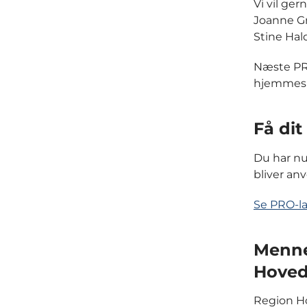
Vi vil ge
Joanne Gr
Stine Hal
Næste PRO
hjemmesid
Få dit
Du har nu
bliver an
Se PRO-l
Menne
Hoved
Region Ho