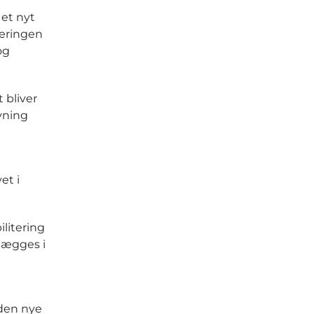
et nyt
leringen
og
 bliver
øvning
et i
ilitering
nlægges i
 den nye