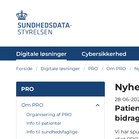
Digitale løsninger
Cybersikkerhed
Forside
Digitale løsninger
PRO
Om PRO
N
Nyhe
PRO
28-06-20
Om PRO
Patie
Organisering af PRO
bidrag
Info til patienter
Vi har sp
Info til sundhedsfaglige