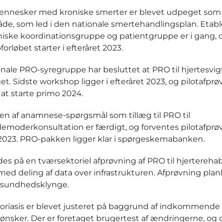
ennesker med kroniske smerter er blevet udpeget som 
e, som led i den nationale smertehandlingsplan. Etab
iniske koordinationsgruppe og patientgruppe er i gang, 
orløbet starter i efteråret 2023.
nale PRO-syregruppe har besluttet at PRO til hjertesvigt
t. Sidste workshop ligger i efteråret 2023, og pilotafpr
 at starte primo 2024.
en af anamnese-spørgsmål som tillæg til PRO til
rdemoderkonsultation er færdigt, og forventes pilotafprøv
 2023. PRO-pakken ligger klar i spørgeskemabanken.
des på en tværsektoriel afprøvning af PRO til hjerterehab
med deling af data over infrastrukturen. Afprøvning pla
n sundhedsklynge.
soriasis er blevet justeret på baggrund af indkommende
nsker. Der er foretaget brugertest af ændringerne, og