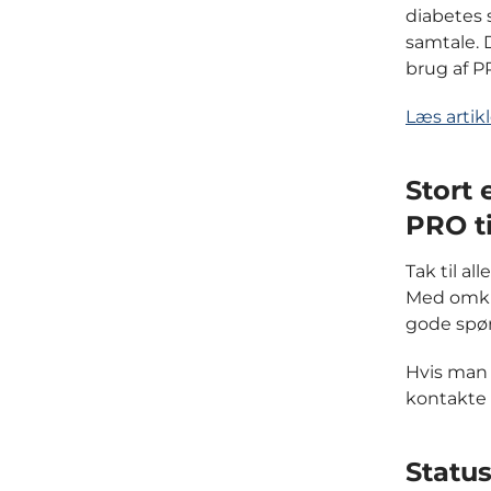
diabetes 
samtale. 
brug af 
Læs artik
Stort 
PRO ti
Tak til al
Med omkri
gode spø
Hvis man 
kontakte
Statu