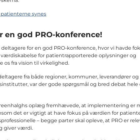
-skema.
 patienterne synes
or en god PRO-konference!
lle deltagere for en god PRO-konference, hvor vi havde fo
 værdiskabelse for patientrapporterede oplysninger og
s fra vision til virkelighed.
eltagere fra både regioner, kommuner, leverandører og
sinstitutter, var der gode spørgsmål og bred debat hel
.
reenhalghs oplæg fremhævede, at implementering er 
gesom det er vigtigt at have fokus på værdien for patient
rofessionelle – begge parter skal opleve, at PRO er rele
g giver værdi.