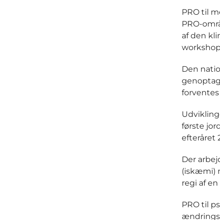
PRO til m
PRO-områd
af den kl
workshopf
Den natio
genoptage
forventes
Udvikling
første jo
efteråret
Der arbej
(iskæmi) 
regi af e
PRO til p
ændringsø