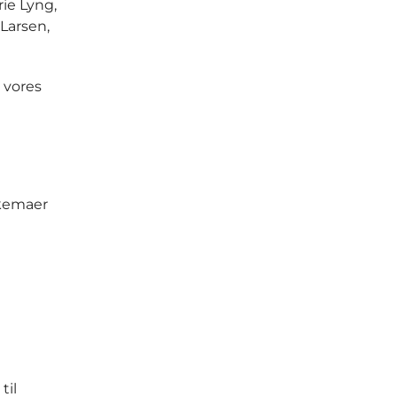
rie Lyng,
Larsen,
 vores
skemaer
til