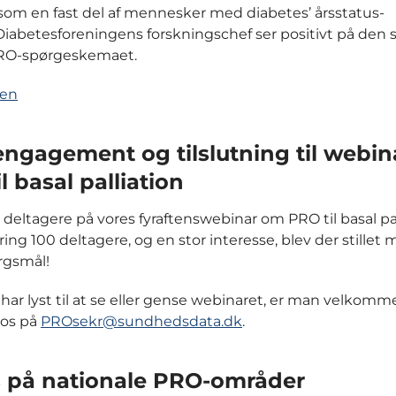
som en fast del af mennesker med diabetes’ årsstatus-
Diabetesforeningens forskningschef ser positivt på den 
PRO-spørgeskemaet.
len
engagement og tilslutning til webi
l basal palliation
le deltagere på vores fyraftenswebinar om PRO til basal pal
ng 100 deltagere, og en stor interesse, blev der stillet
rgsmål!
har lyst til at se eller gense webinaret, er man velkomme
 os på
PROsekr@sundhedsdata.dk
.
s på nationale PRO-områder