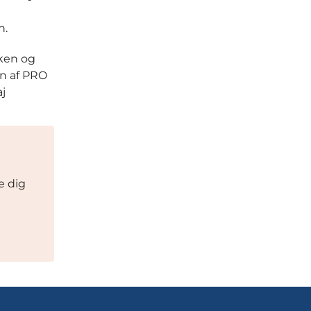
n.
kken og
en af PRO
aj
e dig