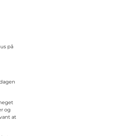
kus på
e dagen
meget
er og
vant at