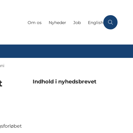
Om os
Nyheder
Job
English
uni
t
Indhold i nyhedsbrevet
gsforløbet