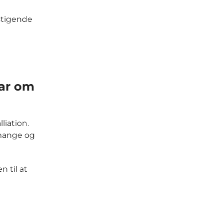
stigende
nar om
liation.
 mange og
n til at