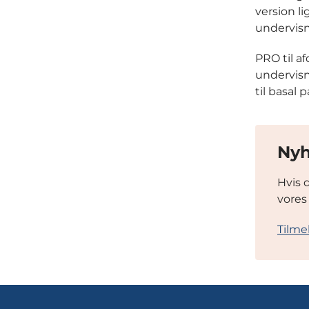
version l
undervisn
PRO til a
undervisn
til basal 
Nyh
Hvis 
vores
Tilme