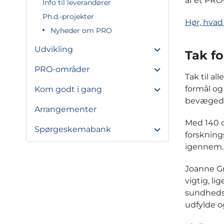
af et PRO
Info til leverandører
Ph.d.-projekter
Hør, hvad
Nyheder om PRO
Udvikling
Tak f
PRO-områder
Tak til a
formål og
Kom godt i gang
bevægede o
Arrangementer
Med 140 d
Spørgeskemabank
forskning
igennem
Joanne G
vigtig, li
sundhedsp
udfylde o