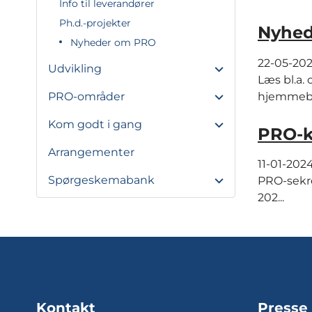
Info til leverandører
Ph.d.-projekter
Nyhed
Nyheder om PRO
22-05-20
Udvikling
Læs bl.a
hjemmebeh
PRO-områder
Kom godt i gang
PRO-ko
Arrangementer
11-01-202
Spørgeskemabank
PRO-sekre
202...
Kontakt
Presse