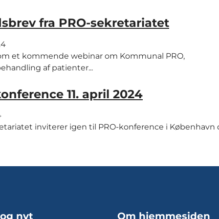
sbrev fra PRO-sekretariatet
24
. om et kommende webinar om Kommunal PRO,
andling af patienter...
nference 11. april 2024
4
tariatet inviterer igen til PRO-konference i København d. 
 og nyt
Om hjemmesiden