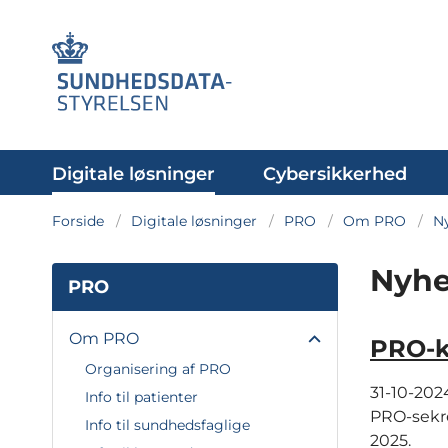
Digitale løsninger
Cybersikkerhed
Forside
Digitale løsninger
PRO
Om PRO
N
Nyhe
PRO
Om PRO
PRO-k
Organisering af PRO
31-10-202
Info til patienter
PRO-sekre
Info til sundhedsfaglige
2025.