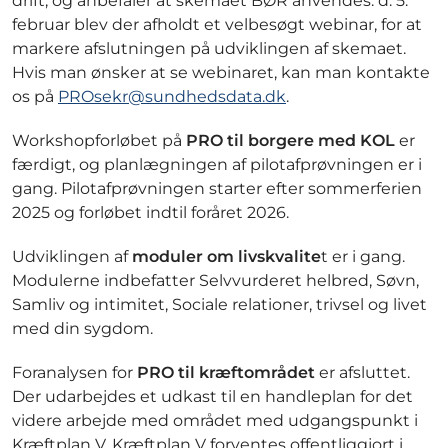
drift, og anbefaler at skemaet BØR anvendes. d. 5.
februar blev der afholdt et velbesøgt webinar, for at
markere afslutningen på udviklingen af skemaet.
Hvis man ønsker at se webinaret, kan man kontakte
os på
PROsekr@sundhedsdata.dk
.
Workshopforløbet på
PRO til borgere med KOL
er
færdigt, og planlægningen af pilotafprøvningen er i
gang. Pilotafprøvningen starter efter sommerferien
2025 og forløbet indtil foråret 2026.
Udviklingen af
moduler om livskvalite
t er i gang.
Modulerne indbefatter Selvvurderet helbred, Søvn,
Samliv og intimitet, Sociale relationer, trivsel og livet
med din sygdom.
Foranalysen for
PRO til kræftområdet
er afsluttet.
Der udarbejdes et udkast til en handleplan for det
videre arbejde med området med udgangspunkt i
Kræftplan V. Kræftplan V forventes offentliggjort i