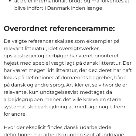
at de er internationalt brugt og må forventes at
blive indført i Danmark inden længe
Overordnet referenceramme:
De valgte referencer skal ses som eksempler på
relevant litteratur, idet oversigtsværker,
opslagsbøger og ordbøger har været prioriteret
højest med speciel vægt lagt på dansk litteratur. Der
har været meget lidt litteratur, der decideret har haft
fokus på definitioner af domænets begreber, både
på dansk og andre sprog. Artikler er, selv hvor de er
relevante, kun undtagelsesvist medtaget da
arbejdsgruppen mener, det ville kræve en større
systematisk bearbejdning at medtage nogle frem
for andre.
Hvor der eksplicit findes dansk udarbejdede
definitioner, har arbejdsgruppen søgt at inddrage