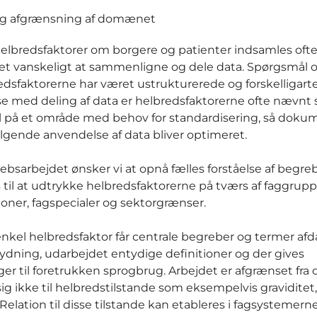
og afgrænsning af domænet
elbredsfaktorer om borgere og patienter indsamles ofte
ret vanskeligt at sammenligne og dele data. Spørgsmål o
dsfaktorerne har været ustrukturerede og forskelligarte
se med deling af data er helbredsfaktorerne ofte nævnt
 på et område med behov for standardisering, så doku
ølgende anvendelse af data bliver optimeret.
bsarbejdet ønsker vi at opnå fælles forståelse af begreb
til at udtrykke helbredsfaktorerne på tværs af faggrupp
ioner, fagspecialer og sektorgrænser.
enkel helbredsfaktor får centrale begreber og termer a
ydning, udarbejdet entydige definitioner og der gives
ger til foretrukken sprogbrug. Arbejdet er afgrænset fra 
sig ikke til helbredstilstande som eksempelvis graviditet
Relation til disse tilstande kan etableres i fagsystemerne