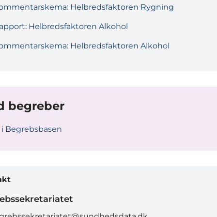
ommentarskema: Helbredsfaktoren Rygning
apport: Helbredsfaktoren Alkohol
ommentarskema: Helbredsfaktoren Alkohol
d begreber
 i Begrebsbasen
akt
ebssekretariatet
grebssekretariatet@sundhedsdata.dk