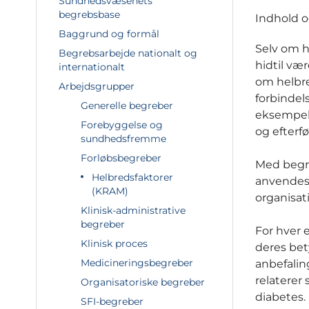
Sundhedsvæsenets
begrebsbase
Indhold 
Baggrund og formål
Selv om h
Begrebsarbejde nationalt og
hidtil væ
internationalt
om helbre
Arbejdsgrupper
forbindel
Generelle begreber
eksempel
Forebyggelse og
og efterf
sundhedsfremme
Forløbsbegreber
Med begre
Helbredsfaktorer
anvendes 
(KRAM)
organisat
Klinisk-administrative
begreber
For hver 
Klinisk proces
deres bet
Medicineringsbegreber
anbefalin
relaterer 
Organisatoriske begreber
diabetes. 
SFI-begreber