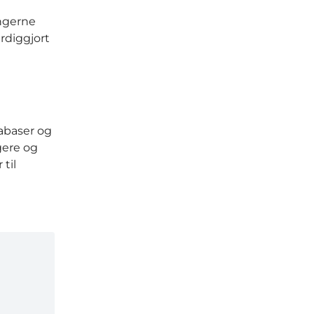
ingerne
rdiggjort
tabaser og
gere og
til