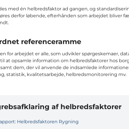
des med én helbredsfaktor ad gangen, og standardiser
gøres derfor løbende, efterhånden som arbejdet bliver fæ
ndt.
rdnet referenceramme
n for arbejdet er alle, som udvikler spørgeskemaer, da
til at opsamle information om helbredsfaktorer hos bor
 samt dem, der vil anvende de indsamlede informationer 
g, statistik, kvalitetsarbejde, helbredsmonitorering mv.
rebsafklaring af helbredsfaktorer
apport: Helbredsfaktoren Rygning