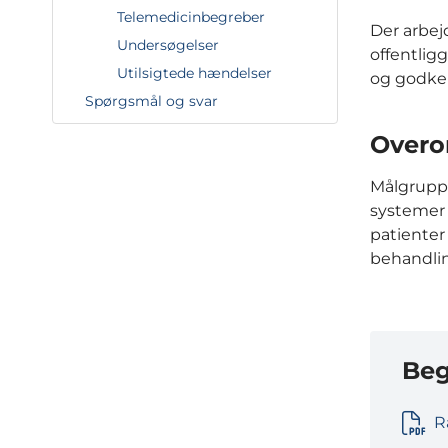
Telemedicinbegreber
Der arbej
Undersøgelser
offentlig
Utilsigtede hændelser
og godke
Spørgsmål og svar
Overo
Målgruppe
systemer 
patienter
behandlin
Beg
R