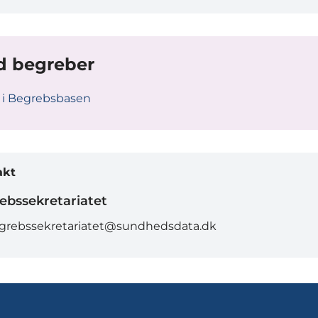
d begreber
 i Begrebsbasen
akt
ebssekretariatet
grebssekretariatet@sundhedsdata.dk