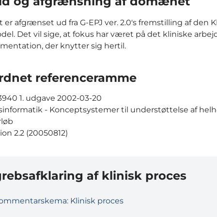
ld og afgrænsning af domænet
r afgrænset ud fra G-EPJ ver. 2.0's fremstilling af den K
el. Det vil sige, at fokus har været på det kliniske arbe
entation, der knytter sig hertil.
rdnet referenceramme
3940 1. udgave 2002-03-20
nformatik - Konceptsystemer til understøttelse af helh
rløb
ion 2.2 (20050812)
rebsafklaring af klinisk proces
ommentarskema: Klinisk proces