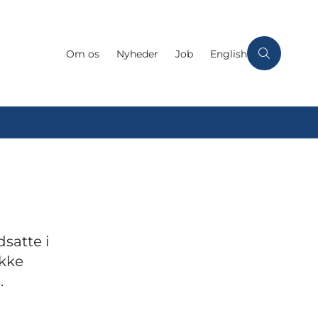
Om os
Nyheder
Job
English
satte i
kke
.