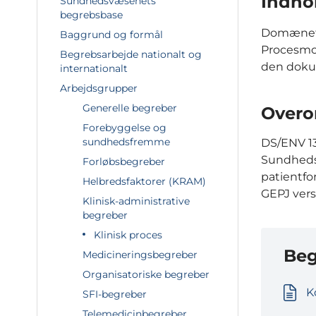
Indho
Sundhedsvæsenets
begrebsbase
Domænet e
Baggrund og formål
Procesmod
Begrebsarbejde nationalt og
den dokum
internationalt
Arbejdsgrupper
Generelle begreber
Overo
Forebyggelse og
sundhedsfremme
DS/ENV 1
Sundhedsi
Forløbsbegreber
patientfo
Helbredsfaktorer (KRAM)
GEPJ vers
Klinisk-administrative
begreber
Klinisk proces
Beg
Medicineringsbegreber
Organisatoriske begreber
K
SFI-begreber
Telemedicinbegreber