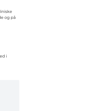
liniske
jde og på
ed i