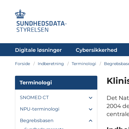
Digitale løsninger
Cybersikkerhed
Forside
Indberetning
Terminologi
Begrebsbas
Klin
Terminologi
Det Nat
SNOMED CT
2004 d
NPU-terminologi
central
Begrebsbasen