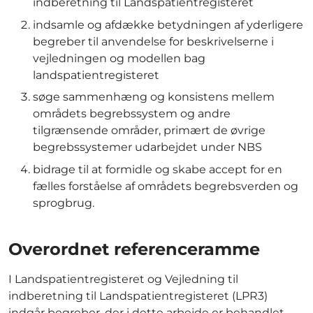
indberetning til Landspatientregisteret
indsamle og afdække betydningen af yderligere
begreber til anvendelse for beskrivelserne i
vejledningen og modellen bag
landspatientregisteret
søge sammenhæng og konsistens mellem
områdets begrebssystem og andre
tilgrænsende områder, primært de øvrige
begrebssystemer udarbejdet under NBS
bidrage til at formidle og skabe accept for en
fælles forståelse af områdets begrebsverden og
sprogbrug.
Overordnet referenceramme
I Landspatientregisteret og Vejledning til
indberetning til Landspatientregisteret (LPR3)
indgår begreber, der i dette arbejde er behandlet