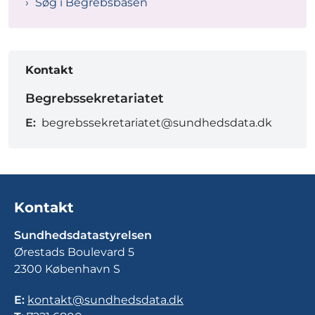
Søg i Begrebsbasen
Kontakt
Begrebssekretariatet
E:
begrebssekretariatet@sundhedsdata.dk
Kontakt
Sundhedsdatastyrelsen
Ørestads Boulevard 5
2300 København S
E:
kontakt@sundhedsdata.dk