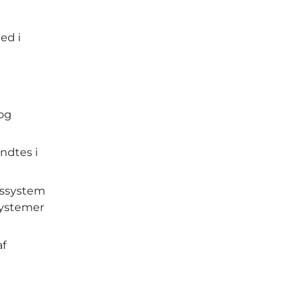
ed i
 og
ndtes i
ssystem
systemer
af