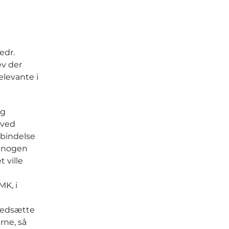
edr.
ev der
levante i
ng
 ved
rbindelse
i nogen
 ville
MK, i
 nedsætte
rne, så