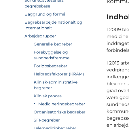
kommun
Sundhedsvæsenets
begrebsbase
Baggrund og formål
Indho
Begrebsarbejde nationalt og
internationalt
I 2009 bl
Arbejdsgrupper
mediciner
inddraget
Generelle begreber
forbindel
Forebyggelse og
sundhedsfremme
I 2013 ar
Forløbsbegreber
vedrørend
Helbredsfaktorer (KRAM)
indlæggel
Klinisk-administrative
blev der 
begreber
grad over
Klinisk proces
være godt
Medicineringsbegreber
sundhedsv
kommuner
Organisatoriske begreber
begrebsse
SFI-begreber
en arbejd
Telemedicinbegreber