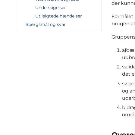
der kunne
Undersøgelser
Utilsigtede hændelser
Formålet 
brugen af
Spørgsmål og svar
Gruppens
afdæk
udbre
valid
det e
søge
og a
udar
bidra
områ
Overo