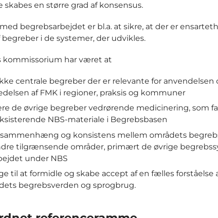
 skabes en større grad af konsensus.
med begrebsarbejdet er bl.a. at sikre, at der er ensarteth
 begreber i de systemer, der udvikles.
 kommissorium har været at
ke centrale begreber der er relevante for anvendelsen
delsen af FMK i regioner, praksis og kommuner
ere de øvrige begreber vedrørende medicinering, som fa
ksisterende NBS-materiale i Begrebsbasen
 sammenhæng og konsistens mellem områdets begreb
ndre tilgrænsende områder, primært de øvrige begrebs
bejdet under NBS
ge til at formidle og skabe accept af en fælles forståelse 
dets begrebsverden og sprogbrug.
rdnet referenceramme