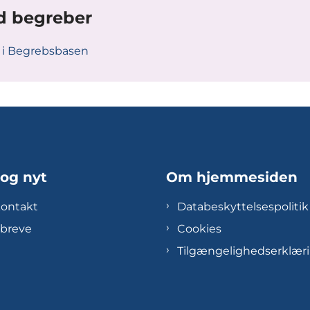
d begreber
 i Begrebsbasen
 og nyt
Om hjemmesiden
kontakt
Databeskyttelsespolitik
breve
Cookies
Tilgængelighedserklær