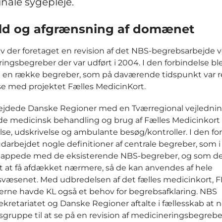
ale sygepleje.
ld og afgrænsning af domænet
ev der foretaget en revision af det NBS-begrebsarbejde v
ingsbegreber der var udført i 2004. I den forbindelse bl
 en række begreber, som på daværende tidspunkt var re
se med projektet Fælles MedicinKort.
bejdede Danske Regioner med en Tværregional vejledni
e medicinsk behandling og brug af Fælles Medicinkort
se, udskrivelse og ambulante besøg/kontroller. I den fo
udarbejdet nogle definitioner af centrale begreber, som 
lappede med de eksisterende NBS-begreber, og som det
 at få afdækket nærmere, så de kan anvendes af hele
æsenet. Med udbredelsen af det fælles medicinkort, F
ne havde KL også et behov for begrebsafklaring. NBS
kretariatet og Danske Regioner aftalte i fællesskab at
sgruppe til at se på en revision af medicineringsbegrebe