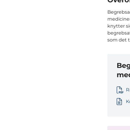
Begrebsa
medicine
knytter s
begrebsaf
som det t
Beg
med
R
K