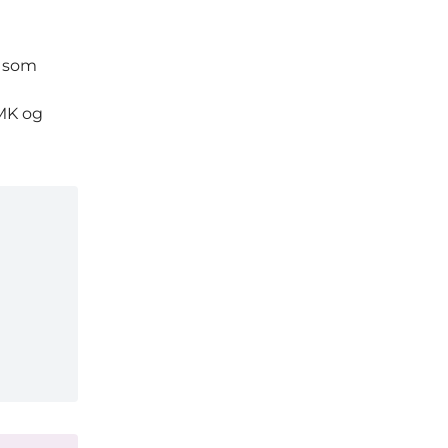
, som
FMK og