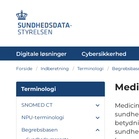
Digitale løsninger
Cybersikkerhed
Forside
Indberetning
Terminologi
Begrebsbas
Medi
Terminologi
Medicin
SNOMED CT
sundhed
NPU-terminologi
betydni
Begrebsbasen
sundhed