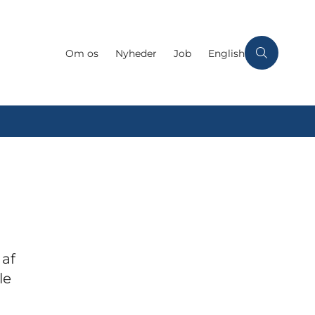
Om os
Nyheder
Job
English
 af
le