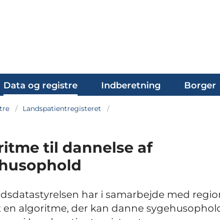
Data og registre
Indberetning
Borger
tre
Landspatientregisteret
itme til dannelse af
husophold
sdatastyrelsen har i samarbejde med regi
t en algoritme, der kan danne sygehusophold