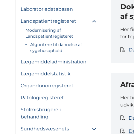
Dok
Laboratoriedatabasen
af 
Landspatientregisteret
Her f
Modernisering af
Landspatientregisteret
for f
Algoritme til dannelse af
Da
sygehusophold
Lægemiddeladministration
Lægemiddelstatistik
Afr
Organdonorregisteret
Her f
Patologiregisteret
udvik
Stofmisbrugere i
behandling
D
Sundhedsvæsenets
Da