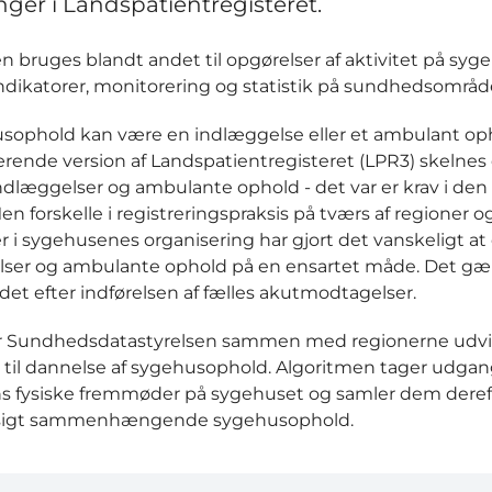
nger i Landspatientregisteret.
n bruges blandt andet til opgørelser af aktivitet på syg
indikatorer, monitorering og statistik på sundhedsområd
sophold kan være en indlæggelse eller et ambulant oph
ende version af Landspatientregisteret (LPR3) skelnes
dlæggelser og ambulante ophold - det var er krav i den 
en forskelle i registreringspraksis på tværs af regioner o
 i sygehusenes organisering har gjort det vanskeligt at
lser og ambulante ophold på en ensartet måde. Det gæ
det efter indførelsen af fælles akutmodtagelser.
ar Sundhedsdatastyrelsen sammen med regionerne udvi
 til dannelse af sygehusophold. Algoritmen tager udgan
s fysiske fremmøder på sygehuset og samler dem dereft
sigt sammenhængende sygehusophold.