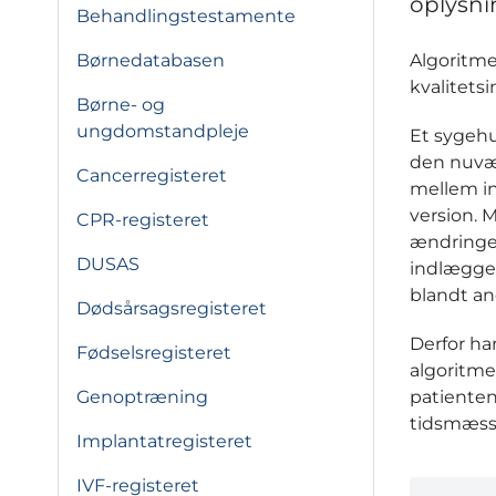
oplysni
Behandlingstestamente
Algoritme
Børnedatabasen
kvalitets
Børne- og
ungdomstandpleje
Et sygehu
den nuvær
Cancerregisteret
mellem in
version. M
CPR-registeret
ændringer
DUSAS
indlægge
blandt an
Dødsårsagsregisteret
Derfor h
Fødselsregisteret
algoritme
patienten
Genoptræning
tidsmæs
Implantatregisteret
IVF-registeret