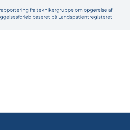
rapportering fra teknikergruppe om opgørelse af
ggelsesforløb baseret på Landspatientregisteret