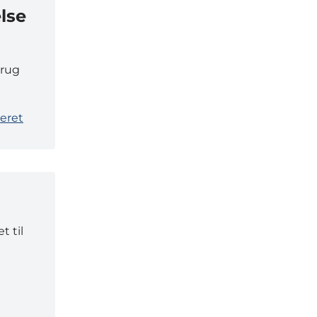
lse
brug
eret
t til