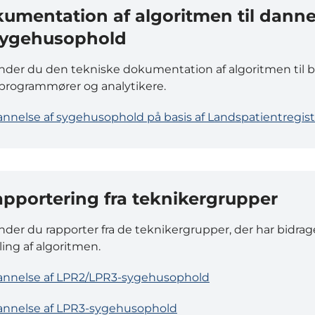
umentation af algoritmen til danne
sygehusophold
inder du den tekniske dokumentation af algoritmen til 
x programmører og analytikere.
nnelse af sygehusophold på basis af Landspatientregist
apportering fra teknikergrupper
inder du rapporter fra de teknikergrupper, der har bidrage
ling af algoritmen.
annelse af LPR2/LPR3-sygehusophold
nnelse af LPR3-sygehusophold