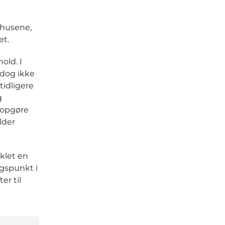
ehusene,
et.
old. I
 dog ikke
tidligere
g
 opgøre
lder
klet en
gspunkt i
er til