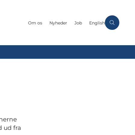
Om os
Nyheder
Job
English
onerne
 ud fra