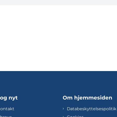
 og nyt
Om hjemmesiden
kontakt
Databeskyttelsespolitik