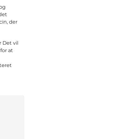
 og
det
cin, der
 Det vil
for at
teret