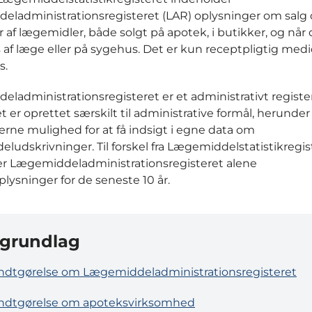
ladministrationsregisteret (LAR) oplysninger om salg
r af lægemidler, både solgt på apotek, i butikker, og når 
 af læge eller på sygehus. Det er kun receptpligtig medi
s.
ladministrationsregisteret er et administrativt register
et er oprettet særskilt til administrative formål, herunder 
erne mulighed for at få indsigt i egne data om
ludskrivninger. Til forskel fra Lægemiddelstatistikregis
r Lægemiddeladministrationsregisteret alene
lysninger for de seneste 10 år.
grundlag
dtgørelse om Lægemiddeladministrationsregisteret
ndtgørelse om apoteksvirksomhed