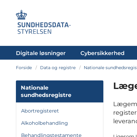
Digitale løsninger
Cybersikkerhed
Forside
Data og registre
Nationale sundhedsregis
Læge
Nationale
sundhedsregistre
Lægemid
Abortregisteret
registe
leveran
Alkoholbehandling
Behandlingstestamente
Ligesom L