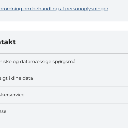
forordning om behandling af personoplysninger
takt
niske og datamæssige spørgsmål
sigt i dine data
skerservice
sse