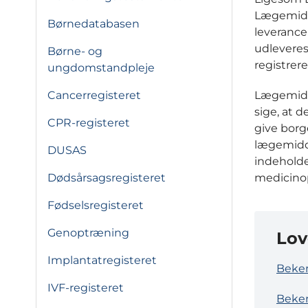
Lægemidde
Børnedatabasen
leverance
udleveres
Børne- og
registrere
ungdomstandpleje
Lægemidde
Cancerregisteret
sige, at d
CPR-registeret
give borg
lægemidde
DUSAS
indeholde
medicinop
Dødsårsagsregisteret
Fødselsregisteret
Genoptræning
Lov
Implantatregisteret
Beken
IVF-registeret
Beke