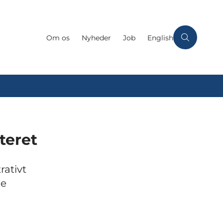
Om os
Nyheder
Job
English
teret
rativt
le