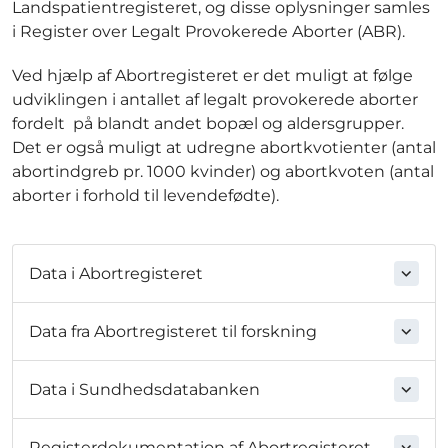
Landspatientregisteret, og disse oplysninger samles
i Register over Legalt Provokerede Aborter (ABR).
Ved hjælp af Abortregisteret er det muligt at følge
udviklingen i antallet af legalt provokerede aborter
fordelt på blandt andet bopæl og aldersgrupper.
Det er også muligt at udregne abortkvotienter (antal
abortindgreb pr. 1000 kvinder) og abortkvoten (antal
aborter i forhold til levendefødte).
Data i Abortregisteret
Data fra Abortregisteret til forskning
Data i Sundhedsdatabanken
Registerdokumentation af Abortregisteret