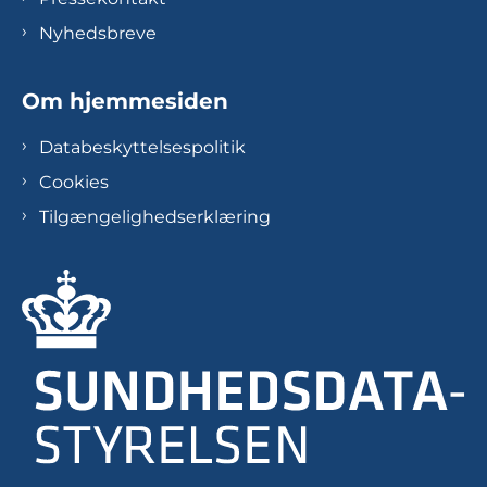
Nyhedsbreve
Om hjemmesiden
Databeskyttelsespolitik
Cookies
Tilgængelighedserklæring