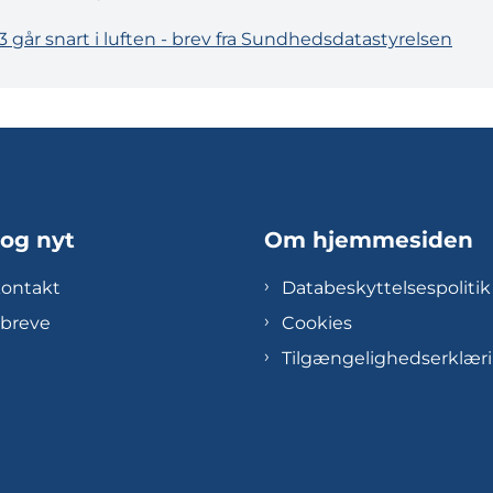
 går snart i luften - brev fra Sundhedsdatastyrelsen
 og nyt
Om hjemmesiden
kontakt
Databeskyttelsespolitik
breve
Cookies
Tilgængelighedserklær