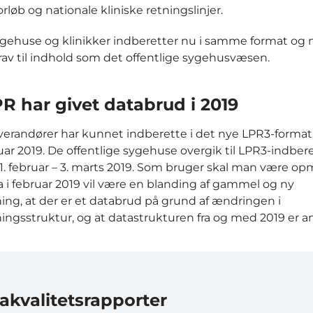
rløb og nationale kliniske retningslinjer.
ygehuse og klinikker indberetter nu i samme format og
v til indhold som det offentlige sygehusvæsen.
R har givet databrud i 2019
everandører har kunnet indberette i det nye LPR3-format
nuar 2019. De offentlige sygehuse overgik til LPR3-indber
1. februar – 3. marts 2019. Som bruger skal man være 
ta i februar 2019 vil være en blanding af gammel og ny
ing, at der er et databrud på grund af ændringen i
ingsstruktur, og at datastrukturen fra og med 2019 er a
akvalitetsrapporter