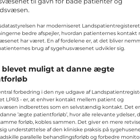
væsenet til gavn for både patienter og
dsvæsen.
atastyrelsen har moderniseret Landspatientregisteret,
ingerne bedre afspejler, hvordan patienternes kontakt
senet har været. En af fordelene er, at det bliver nemm
atienternes brug af sygehusvæsenet udvikler sig.
r blevet muligt at danne ægte
tforløb
entral forbedring i den nye udgave af Landspatientregist
et LPR3 - er, at enhver kontakt mellem patient og
væsen indberettes som en selvstændig kontakt. Det er
danne ’ægte patientforløb’, hvor alle relevante ydelser, 
samme forløb, kobles sammen. Det giver en mere retvi
g understøttelse af den kliniske praksis på sygehusene
 adskille parallelle behandlingsforløb og forbedre monit