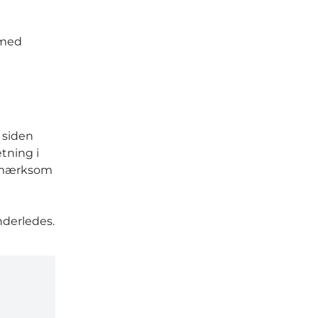
 med
 siden
etning i
opmærksom
nderledes.