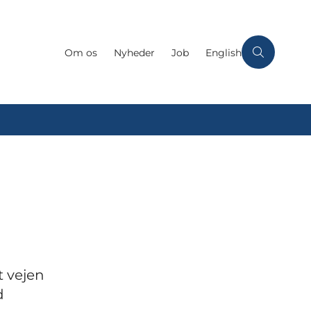
Om os
Nyheder
Job
English
t vejen
d