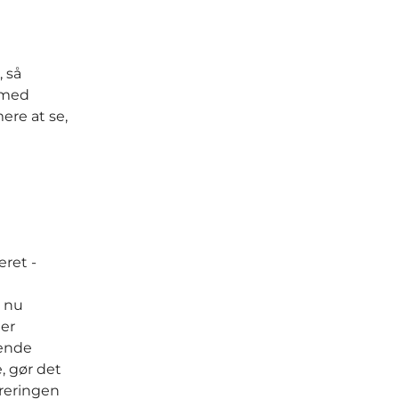
 så
 med
ere at se,
eret -
 nu
der
sende
, gør det
oreringen