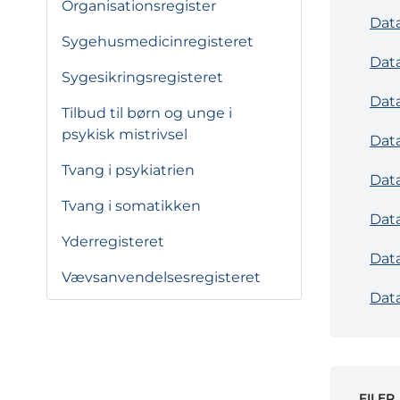
Organisationsregister
Data
Sygehusmedicinregisteret
Data
Sygesikringsregisteret
Data
Tilbud til børn og unge i
psykisk mistrivsel
Data
Tvang i psykiatrien
Data
Tvang i somatikken
Data
Yderregisteret
Data
Vævsanvendelsesregisteret
Data
FILER