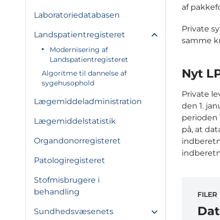
af pakkefo
Laboratoriedatabasen
Private s
Landspatientregisteret
samme kra
Modernisering af
Landspatientregisteret
Nyt LP
Algoritme til dannelse af
sygehusophold
Private l
Lægemiddeladministration
den 1. ja
perioden 
Lægemiddelstatistik
på, at da
Organdonorregisteret
indberetn
indberetn
Patologiregisteret
Stofmisbrugere i
behandling
FILER
Dat
Sundhedsvæsenets