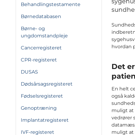
sygehus
Behandlingstestamente
sundhe
Børnedatabasen
Sundhedsd
Børne- og
indberetn
ungdomstandpleje
sygehusvæ
hvordan p
Cancerregisteret
CPR-registeret
Det e
DUSAS
patien
Dødsårsagsregisteret
En helt c
Fødselsregisteret
også kald
sundheds
Genoptræning
muligt at 
vedrører 
Implantatregisteret
datamæssi
IVF-registeret
muligt at