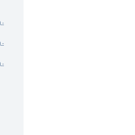
 -
 -
 -