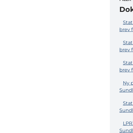
Do
Stat
brev 
Stat
brev 
Stat
brev 
Ny p
Sundh
Stat
Sundh
LPR3
Sundh