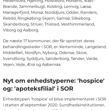
Hedensted, Hjørring, Holstebro, Horsens, Ikast-
Brande, Jammerbugt, Kolding, Lemvig, Læsø,
Mariagerfjord, Morsø, Norddjurs, Odder, Randers,
Rebild, Ringkøbing-Skjern, Samsø, Silkeborg,
Skanderborg, Struer, Thisted, Vesthimmerland,
Viborg og Aalborg.
De næste 17 kommuner, der får oprettet deres
behandlingssteder i SOR, er: Kerteminde, Langeland,
Middelfart, Nordfyn, Nyborg, Odense, Skive,
Svendborg, Syddjurs, Sønderborg, Tønder, Varde,
Vejen, Vejle, Ærø og Aabenraa.
Nyt om enhedstyperne: 'hospice'
og: 'apoteksfilial' i SOR
Enhedstypen ’hospice’ vil blive implementeret i SOR
i starten af september 2020. Sundhedsinstitutioner,