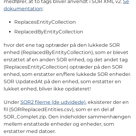
medfører, at to tags bliver anvendt i SOR XML v2.
Se
dokumentation
:
ReplacesEntityCollection
ReplacedByEntityCollection
hvor det ene tag optræder på den lukkede SOR
enhed (ReplacedByEntityCollection), som er blevet
erstattet af en anden SOR enhed, og det andet tag
(ReplacesEntityCollection) optræder på den SOR
enhed, som erstatter en/flere lukkede SOR enheder.
SOR UpdatedAt på den enhed, som erstatter en
lukket enhed, bliver ikke opdateret!
Under
SOR2 filerne (de udvidede)
, eksisterer der en
fil (SORReplacedEntities.csv), som er en del af
SOR_Complet.zip. Den indeholder sammenhængen
mellem erstattede enheder og enheder, som
erstatter med datoer.