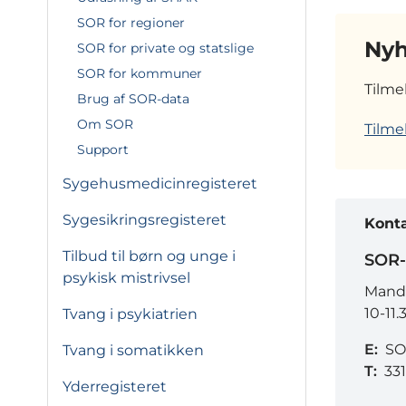
SOR for regioner
Nyh
SOR for private og statslige
SOR for kommuner
Tilme
Brug af SOR-data
Om SOR
Tilme
Support
Sygehusmedicinregisteret
Sygesikringsregisteret
Kont
Tilbud til børn og unge i
SOR-
psykisk mistrivsel
Manda
10-11.
Tvang i psykiatrien
E:
SO
Tvang i somatikken
T:
33
Yderregisteret