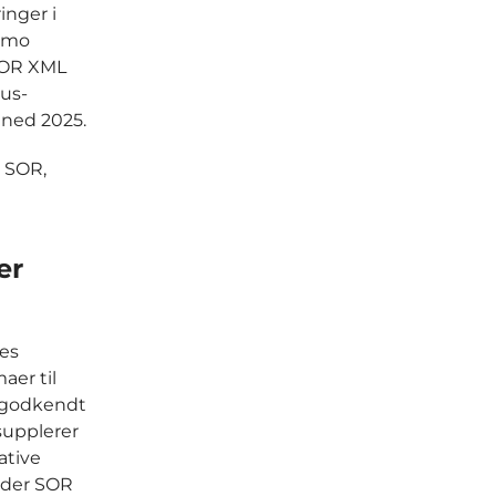
inger i
rimo
 SOR XML
hus-
åned 2025.
r SOR,
er
es
aer til
 godkendt
supplerer
ative
nder SOR