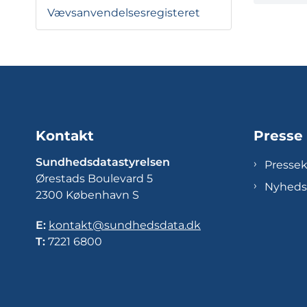
Vævsanvendelsesregisteret
Kontakt
Presse
Sundhedsdatastyrelsen
Presse
Ørestads Boulevard 5
Nyheds
2300 København S
E:
kontakt@sundhedsdata.dk
T:
7221 6800