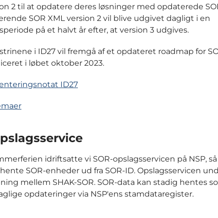
on 2 til at opdatere deres løsninger med opdaterede SO
ende SOR XML version 2 vil blive udgivet dagligt i en
eriode på et halvt år efter, at version 3 udgives.
strinene i ID27 vil fremgå af et opdateret roadmap for SO
iceret i løbet oktober 2023.
nteringsnotat ID27
emaer
pslagsservice
merferien idriftsatte vi SOR-opslagsservicen på NSP, så
 hente SOR-enheder ud fra SOR-ID. Opslagsservicen und
ning mellem SHAK-SOR. SOR-data kan stadig hentes so
aglige opdateringer via NSP'ens stamdataregister.