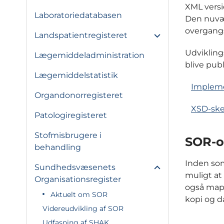
XML versi
Laboratoriedatabasen
Den nuvær
overgangsp
Landspatientregisteret
Udvikling
Lægemiddeladministration
blive publ
Lægemiddelstatistik
Impleme
Organdonorregisteret
XSD-sk
Patologiregisteret
Stofmisbrugere i
SOR-o
behandling
Inden som
Sundhedsvæsenets
muligt at
Organisationsregister
også map
Aktuelt om SOR
kopi og d
Videreudvikling af SOR
Udfasning af SHAK