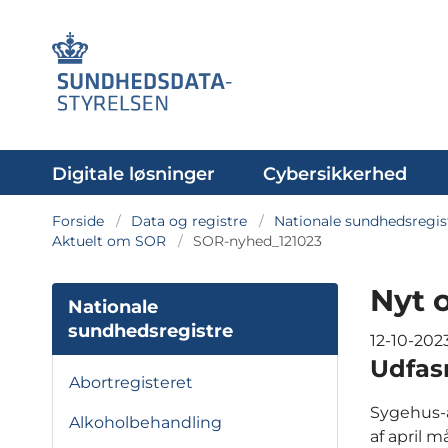
Digitale løsninger
Cybersikkerhed
Forside
Data og registre
Nationale sundhedsregis
Aktuelt om SOR
SOR-nyhed_121023
Nyt 
Nationale
sundhedsregistre
12-10-202
Udfas
Abortregisteret
Sygehus-a
Alkoholbehandling
af april