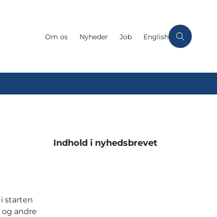
Om os
Nyheder
Job
English
Indhold i nyhedsbrevet
i starten
 og andre