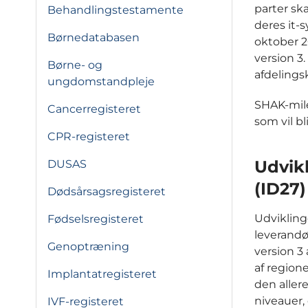
parter sk
Behandlingstestamente
deres it-
Børnedatabasen
oktober 2
version 3
Børne- og
afdelings
ungdomstandpleje
SHAK-mile
Cancerregisteret
som vil bl
CPR-registeret
Udvikl
DUSAS
(ID27)
Dødsårsagsregisteret
Udviklin
Fødselsregisteret
leverandø
Genoptræning
version 
af regio
Implantatregisteret
den aller
niveauer,
IVF-registeret