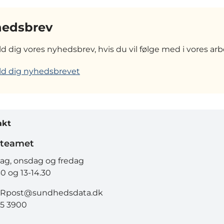
edsbrev
ld dig vores nyhedsbrev, hvis du vil følge med i vores arb
ld dig nyhedsbrevet
akt
teamet
g, onsdag og fredag
30 og 13-14.30
Rpost@sundhedsdata.dk
15 3900