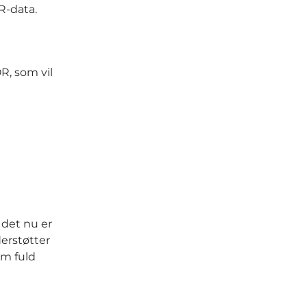
R-data.
R, som vil
 det nu er
erstøtter
m fuld