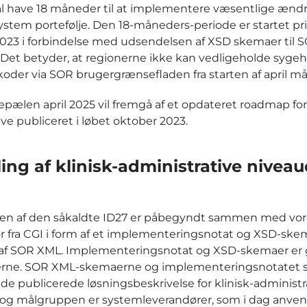
al have 18 måneder til at implementere væsentlige ændr
system portefølje. Den 18-måneders-periode er startet p
023 i forbindelse med udsendelsen af XSD skemaer til
. Det betyder, at regionerne ikke kan vedligeholde syge
koder via SOR brugergrænsefladen fra starten af april m
pælen april 2025 vil fremgå af et opdateret roadmap fo
ive publiceret i løbet oktober 2023.
ing af klinisk-administrative niveau
gen af den såkaldte ID27 er påbegyndt sammen med vor
r fra CGI i form af et implementeringsnotat og XSD-skem
3 af SOR XML. Implementeringsnotat og XSD-skemaer er
nerne. SOR XML-skemaerne og implementeringsnotatet 
ede publicerede løsningsbeskrivelse for klinisk-administr
 og målgruppen er systemleverandører, som i dag anve