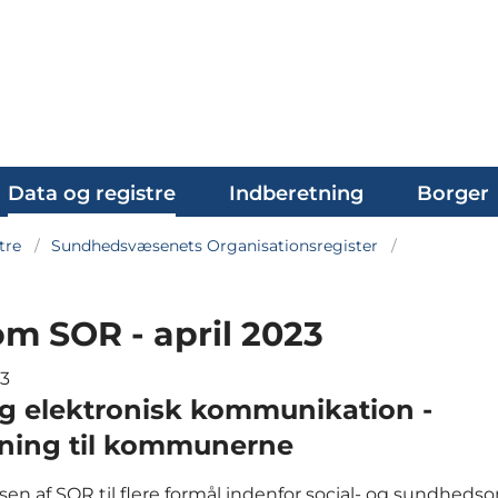
Data og registre
Indberetning
Borger
tre
Sundhedsvæsenets Organisationsregister
om SOR - april 2023
23
g elektronisk kommunikation -
dning til kommunerne
en af SOR til flere formål indenfor social- og sundheds