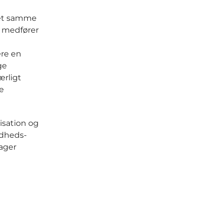
Det samme
t medfører
ære en
ge
ærligt
e
isation og
ndheds-
tager