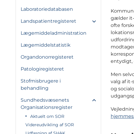
Laboratoriedatabasen
Kommunern
gælder it
Landspatientregisteret
ofte fors
lokations
Lægemiddeladministration
udfordrin
Lægemiddelstatistik
modtagere
korrespo
Organdonorregisteret
entydigt
Patologiregisteret
Men selvo
Stofmisbrugere i
valg af i
behandling
og social
udgangsp
Sundhedsvæsenets
Organisationsregister
Vejledni
hjemmes
Aktuelt om SOR
Videreudvikling af SOR
Udfasning af SHAK