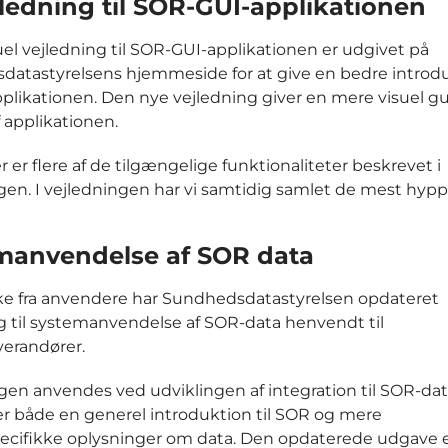
ledning til SOR-GUI-applikationen
uel vejledning til SOR-GUI-applikationen er udgivet på
atastyrelsens hjemmeside for at give en bedre introduk
pplikationen. Den nye vejledning giver en mere visuel gui
 applikationen.
 er flere af de tilgængelige funktionaliteter beskrevet i
gen. I vejledningen har vi samtidig samlet de mest hyppig
manvendelse af SOR data
ke fra anvendere har Sundhedsdatastyrelsen opdateret
g til systemanvendelse af SOR-data henvendt til
erandører.
gen anvendes ved udviklingen af integration til SOR-dat
r både en generel introduktion til SOR og mere
cifikke oplysninger om data. Den opdaterede udgave er