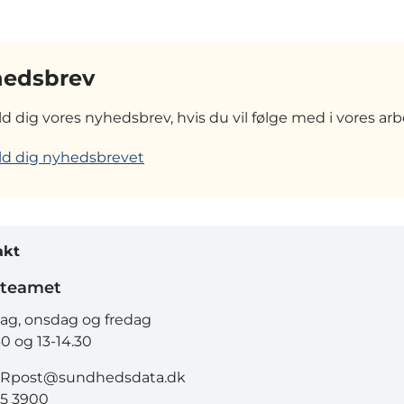
edsbrev
ld dig vores nyhedsbrev, hvis du vil følge med i vores arb
ld dig nyhedsbrevet
akt
teamet
g, onsdag og fredag
30 og 13-14.30
Rpost@sundhedsdata.dk
15 3900