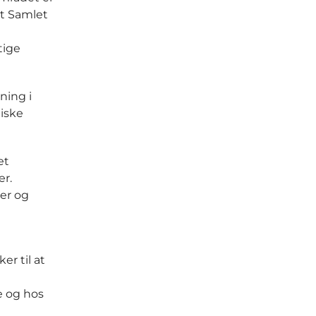
Et Samlet
tige
ning i
niske
et
r.
er og
r til at
e og hos