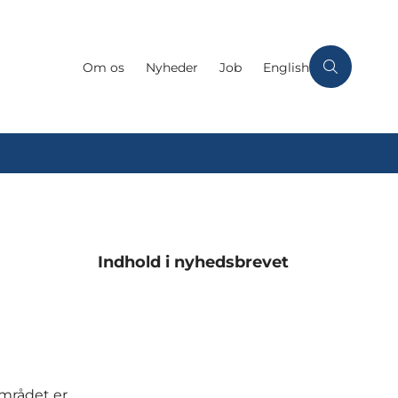
Om os
Nyheder
Job
English
Indhold i nyhedsbrevet
området er