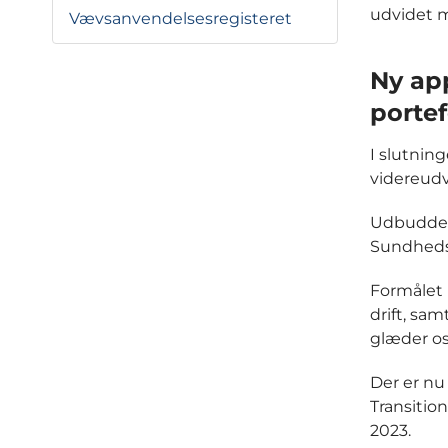
udvidet m
Vævsanvendelsesregisteret
Ny app
portef
I slutnin
videreudvi
Udbuddet
Sundheds
Formålet 
drift, sam
glæder os
Der er nu
Transitio
2023.