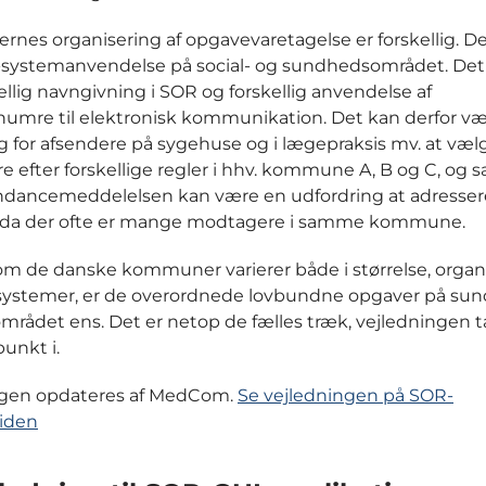
es organisering af opgavevaretagelse er forskellig. 
-systemanvendelse på social- og sundhedsområdet. De
kellig navngivning i SOR og forskellig anvendelse af
numre til elektronisk kommunikation. Det kan derfor v
g for afsendere på sygehuse og i lægepraksis mv. at væl
 efter forskellige regler i hhv. kommune A, B og C, og s
ndancemeddelelsen kan være en udfordring at adresser
, da der ofte er mange modtagere i samme kommune.
m de danske kommuner varierer både i størrelse, organ
t-systemer, er de overordnede lovbundne opgaver på su
området ens. Det er netop de fælles træk, vejledningen 
unkt i.
ngen opdateres af MedCom.
Se vejledningen på SOR-
iden