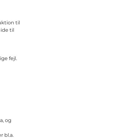
tion til
de til
e fejl.
a, og
 bl.a.