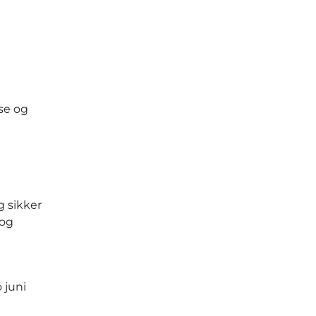
lse og
g sikker
 og
 juni