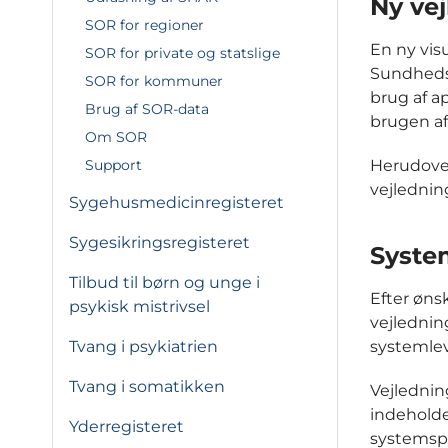
Ny vej
SOR for regioner
En ny vis
SOR for private og statslige
Sundhedsd
SOR for kommuner
brug af a
Brug af SOR-data
brugen af
Om SOR
Herudover
Support
vejlednin
Sygehusmedicinregisteret
Sygesikringsregisteret
Syste
Tilbud til børn og unge i
Efter øns
psykisk mistrivsel
vejlednin
systemlev
Tvang i psykiatrien
Tvang i somatikken
Vejlednin
indeholde
Yderregisteret
systemspe