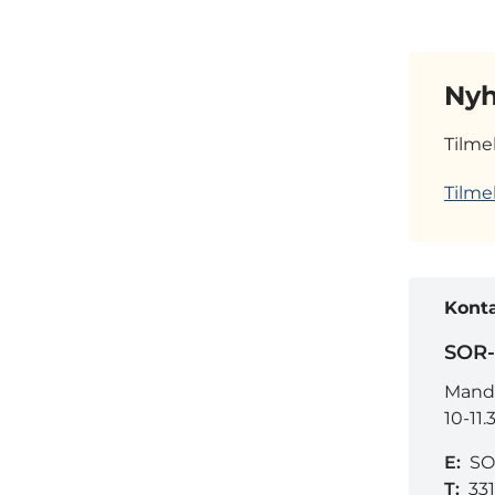
Nyh
Tilme
Tilme
Kont
SOR-
Manda
10-11.
E:
SO
T:
33