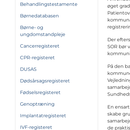
Behandlingstestamente
øget grad
Patientov
Børnedatabasen
kommunal
registrer
Børne- og
ungdomstandpleje
Der efter
Cancerregisteret
SOR bør v
kommunik
CPR-registeret
På den b
DUSAS
kommuner
Vejledni
Dødsårsagsregisteret
samarbejd
Fødselsregisteret
Sundheds
Genoptræning
En ensart
skabe gru
Implantatregisteret
samarbejd
IVF-registeret
de prakti