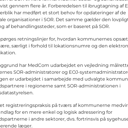
vist gennem flere år. Forberedelsen til ibrugtagning af 
erblik har medført et stort behov for opdateringer af de
e organisationer i SOR. Det samme gælder den lovplig
ing af behandlingssteder, som er baseret på SOR.
spørges retningslinjer for, hvordan kommunernes opsæt
ære, særligt i forhold til lokationsnumre og den elektro
ation.
aggrund har MedCom udarbejdet en vejledning målrett
nes SOR-administratorer og EOJ-systemadministratore
ngen er udarbejdet i samarbejde med udvalgte kommun
spartnere i regionerne samt SOR-administrationen i
datastyrelsen.
et registreringspraksis på tværs af kommunerne medvirke
ndlag for en mere enkel og logisk adressering for
spartnerne i andre sektorer, dvs. fortrinsvis på sygehus
serende læger.