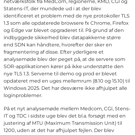
netværksfolk fra MedCom, regionerne, KMD, CGI og
Statens-IT, der mundede ud i at der blev
identificeret et problem med de nye protokoller TLS
1.3 som alle opdaterede browsere fx Chrome, Firefox
og Edge var blevet opgraderet til. På grund af den
indbyggede sikkerhed blev datapakkerne større
end SDN kan håndtere, hvorefter der sker en
fragmentering af disse. Efter yderligere et
analysemøde blev der peget på, at de servere som
SOR-applikationen kører på ikke understøtte den
nye TLS 1.3. Serverne til demo og prod er blevet
opdateret med en uges mellemrum (8.10 og 15.10) til
Windows 2025. Det har desværre ikke afhjulpet alle
loginproblemer.
På et nyt analysemøde mellem Medcom, CGI, Stens-
IT og TDC i sidste uge blev det bl.a. forsøgt med en
justering af MTU (Maximum Transmission Unit) til
1200, uden at det har afhjulpet fejlen. Der blev